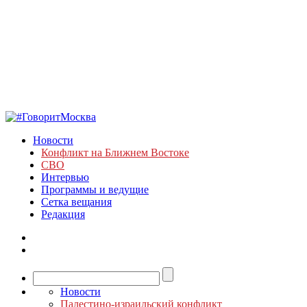
Новости
Конфликт на Ближнем Востоке
СВО
Интервью
Программы и ведущие
Сетка вещания
Редакция
Новости
Палестино-израильский конфликт