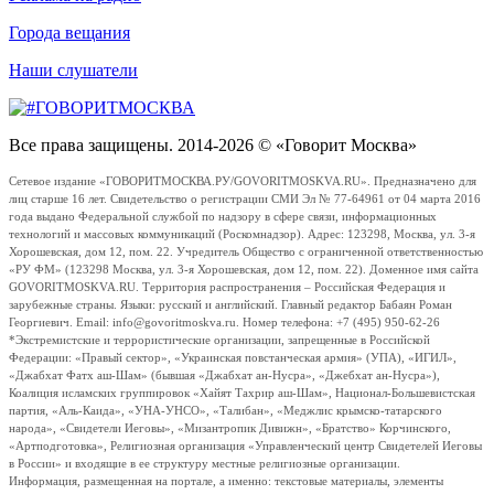
Города вещания
Наши слушатели
Все права защищены. 2014-2026 © «Говорит Москва»
Сетевое издание «ГОВОРИТМОСКВА.РУ/GOVORITMOSKVA.RU». Предназначено для
лиц старше 16 лет. Свидетельство о регистрации СМИ Эл № 77-64961 от 04 марта 2016
года выдано Федеральной службой по надзору в сфере связи, информационных
технологий и массовых коммуникаций (Роскомнадзор). Адрес: 123298, Москва, ул. 3-я
Хорошевская, дом 12, пом. 22. Учредитель Общество с ограниченной ответственностью
«РУ ФМ» (123298 Москва, ул. 3-я Хорошевская, дом 12, пом. 22). Доменное имя сайта
GOVORITMOSKVA.RU. Территория распространения – Российская Федерация и
зарубежные страны. Языки: русский и английский. Главный редактор Бабаян Роман
Георгиевич. Email: info@govoritmoskva.ru. Номер телефона: +7 (495) 950-62-26
*Экстремистские и террористические организации, запрещенные в Российской
Федерации: «Правый сектор», «Украинская повстанческая армия» (УПА), «ИГИЛ»,
«Джабхат Фатх аш-Шам» (бывшая «Джабхат ан-Нусра», «Джебхат ан-Нусра»),
Коалиция исламских группировок «Хайят Тахрир аш-Шам», Национал-Большевистская
партия, «Аль-Каида», «УНА-УНСО», «Талибан», «Меджлис крымско-татарского
народа», «Свидетели Иеговы», «Мизантропик Дивижн», «Братство» Корчинского,
«Артподготовка», Религиозная организация «Управленческий центр Свидетелей Иеговы
в России» и входящие в ее структуру местные религиозные организации.
Информация, размещенная на портале, а именно: текстовые материалы, элементы