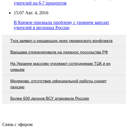
учителей на 6-7 процентов
15:07
Авг. 4, 2016
В Кремле признали проблему с уровнем зарплат
учителей в регионах России
Туск заявил о решающих днях украинского конфликта
Варшава отреагировала на перенос посольства РФ
На Украине массово угрожают сотрудникам ТЦК и их
семьям
Медякова: отсутствие официальной работы снизит
пенсию
Более 600 дронов ВСУ атаковали Россию
Связь с эфиром