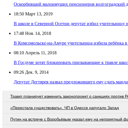
Оскорбивший малоимущих пенсионеров волгоградский д
18:50
Март 13, 2019
В школе в Северной Осетии депутат избил учительницу 
17:48
Ноя. 14, 2018
В Комсомольске-на-Амуре учительница избила ребёнка в
08:10
Апрель 11, 2018
В Госдуме хотят блокировать призывающие к травле шко
09:26
Дек. 9, 2014
Депутат Дегтярев назвал предложившего ему сдать манда
Трамп планирует изменить законопроект о санкциях против Р
«Перестала существовать». ЧП в Одессе напугало Запад
Путин на встрече с Воробьёвым указал ему на неприятный ф