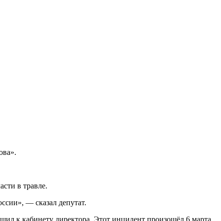
ова».
сти в травле.
ссии», — сказал депутат.
щил к кабинету директора. Этот инцидент произошёл 6 марта,