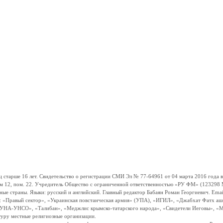
ше 16 лет. Свидетельство о регистрации СМИ Эл № 77-64961 от 04 марта 2016 года вы
ом 12, пом. 22. Учредитель Общество с ограниченной ответственностью «РУ ФМ» (123298 Мо
траны. Языки: русский и английский. Главный редактор Бабаян Роман Георгиевич. Email:
и: «Правый сектор», «Украинская повстанческая армия» (УПА), «ИГИЛ», «Джабхат Фатх а
«УНА-УНСО», «Талибан», «Меджлис крымско-татарского народа», «Свидетели Иеговы», «М
туру местные религиозные организации.