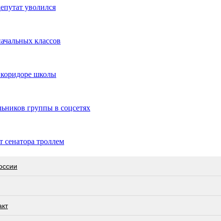
епутат уволился
начальных классов
 коридоре школы
льников группы в соцсетях
т сенатора троллем
оссии
акт