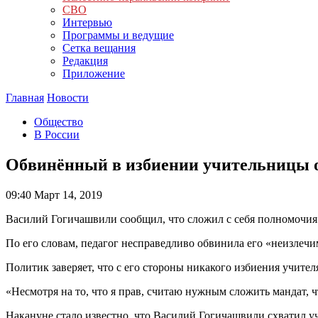
СВО
Интервью
Программы и ведущие
Сетка вещания
Редакция
Приложение
Главная
Новости
Общество
В России
Обвинённый в избиении учительницы о
09:40
Март 14, 2019
Василий Гогичашвили сообщил, что сложил с себя полномочия
По его словам, педагог несправедливо обвинила его «неизлеч
Политик заверяет, что с его стороны никакого избиения учите
«Несмотря на то, что я прав, считаю нужным сложить мандат, 
Накануне стало известно, что Василий Гогичашвили схватил у