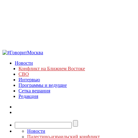
Новости
Конфликт на Ближнем Востоке
СВО
Интервью
Программы и ведущие
Сетка вещания
Редакция
Новости
Палестино-израильский конфликт