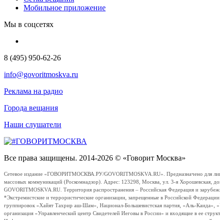
Мобильное приложение
Мы в соцсетях
8 (495) 950-62-26
info@govoritmoskva.ru
Реклама на радио
Города вещания
Наши слушатели
Все права защищены. 2014-2026 © «Говорит Москва»
Сетевое издание «ГОВОРИТМОСКВА.РУ/GOVORITMOSKVA.RU». Предназначено для лиц стар
массовых коммуникаций (Роскомнадзор). Адрес: 123298, Москва, ул. 3-я Хорошевская, д
GOVORITMOSKVA.RU. Территория распространения – Российская Федерация и зарубежные с
*Экстремистские и террористические организации, запрещенные в Российской Федераци
группировок «Хайят Тахрир аш-Шам», Национал-Большевистская партия, «Аль-Каида», 
организация «Управленческий центр Свидетелей Иеговы в России» и входящие в ее струк