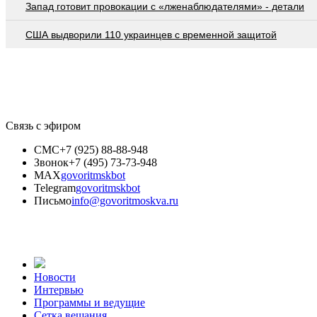
Запад готовит провокации с «лженаблюдателями» - детали
США выдворили 110 украинцев с временной защитой
Связь с эфиром
СМС
+7 (925) 88-88-948
Звонок
+7 (495) 73-73-948
MAX
govoritmskbot
Telegram
govoritmskbot
Письмо
info@govoritmoskva.ru
Новости
Интервью
Программы и ведущие
Сетка вещания