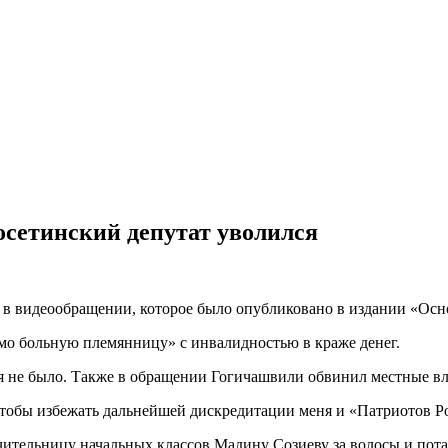
сетинский депутат уволился
 в видеообращении, которое было опубликовано в издании «Осн
имо больную племянницу» с инвалидностью в краже денег.
ля не было. Также в обращении Гогичашвили обвинил местные вла
чтобы избежать дальнейшей дискредитации меня и «Патриотов Ро
чительницу начальных классов Мадину Созиеву за волосы и пота