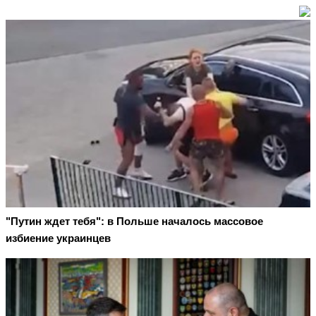
"Путин ждет тебя": в Польше началось массовое
избиение украинцев