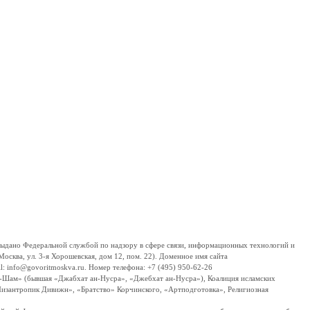
дано Федеральной службой по надзору в сфере связи, информационных технологий и
сква, ул. 3-я Хорошевская, дом 12, пом. 22). Доменное имя сайта
 info@govoritmoskva.ru. Номер телефона: +7 (495) 950-62-26
ш-Шам» (бывшая «Джабхат ан-Нусра», «Джебхат ан-Нусра»), Коалиция исламских
изантропик Дивижн», «Братство» Корчинского, «Артподготовка», Религиозная