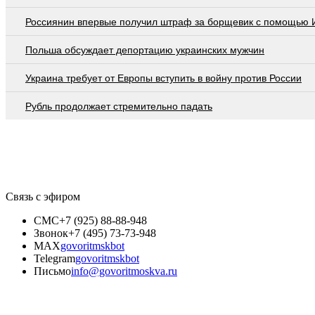
Россиянин впервые получил штраф за борщевик с помощью 
Польша обсуждает депортацию украинских мужчин
Украина требует от Европы вступить в войну против России
Рубль продолжает стремительно падать
Связь с эфиром
СМС
+7 (925) 88-88-948
Звонок
+7 (495) 73-73-948
MAX
govoritmskbot
Telegram
govoritmskbot
Письмо
info@govoritmoskva.ru