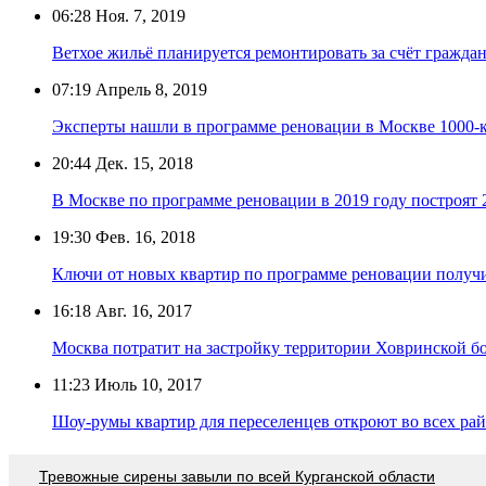
06:28
Ноя. 7, 2019
Ветхое жильё планируется ремонтировать за счёт гражда
07:19
Апрель 8, 2019
Эксперты нашли в программе реновации в Москве 1000-
20:44
Дек. 15, 2018
В Москве по программе реновации в 2019 году построят 
19:30
Фев. 16, 2018
Ключи от новых квартир по программе реновации получи
16:18
Авг. 16, 2017
Москва потратит на застройку территории Ховринской б
11:23
Июль 10, 2017
Шоу-румы квартир для переселенцев откроют во всех ра
Тревожные сирены завыли по всей Курганской области