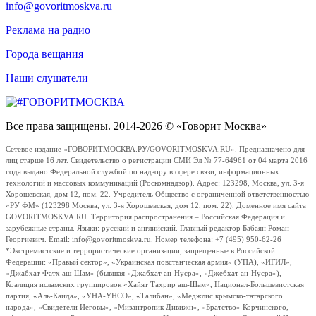
info@govoritmoskva.ru
Реклама на радио
Города вещания
Наши слушатели
Все права защищены. 2014-2026 © «Говорит Москва»
Сетевое издание «ГОВОРИТМОСКВА.РУ/GOVORITMOSKVA.RU». Предназначено для
лиц старше 16 лет. Свидетельство о регистрации СМИ Эл № 77-64961 от 04 марта 2016
года выдано Федеральной службой по надзору в сфере связи, информационных
технологий и массовых коммуникаций (Роскомнадзор). Адрес: 123298, Москва, ул. 3-я
Хорошевская, дом 12, пом. 22. Учредитель Общество с ограниченной ответственностью
«РУ ФМ» (123298 Москва, ул. 3-я Хорошевская, дом 12, пом. 22). Доменное имя сайта
GOVORITMOSKVA.RU. Территория распространения – Российская Федерация и
зарубежные страны. Языки: русский и английский. Главный редактор Бабаян Роман
Георгиевич. Email: info@govoritmoskva.ru. Номер телефона: +7 (495) 950-62-26
*Экстремистские и террористические организации, запрещенные в Российской
Федерации: «Правый сектор», «Украинская повстанческая армия» (УПА), «ИГИЛ»,
«Джабхат Фатх аш-Шам» (бывшая «Джабхат ан-Нусра», «Джебхат ан-Нусра»),
Коалиция исламских группировок «Хайят Тахрир аш-Шам», Национал-Большевистская
партия, «Аль-Каида», «УНА-УНСО», «Талибан», «Меджлис крымско-татарского
народа», «Свидетели Иеговы», «Мизантропик Дивижн», «Братство» Корчинского,