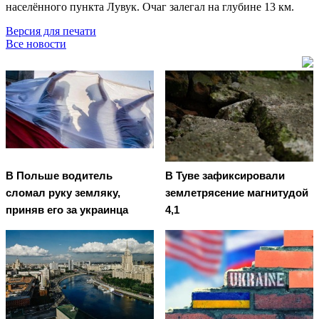
населённого пункта Лувук. Очаг залегал на глубине 13 км.
Версия для печати
Все новости
В Польше водитель
В Туве зафиксировали
сломал руку земляку,
землетрясение магнитудой
приняв его за украинца
4,1