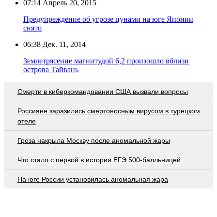
07:14
Апрель 20, 2015
Предупреждение об угрозе цунами на юге Японии
снято
06:38
Дек. 11, 2014
Землетрясение магнитудой 6,2 произошло вблизи
острова Тайвань
Смерти в киберкомандовании США вызвали вопросы
Россияне заразились смертоносным вирусом в турецком
отеле
Гроза накрыла Москву после аномальной жары
Что стало с первой в истории ЕГЭ 500-балльницей
На юге России установилась аномальная жара