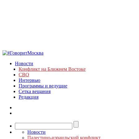
Новости
Конфликт на Ближнем Востоке
СВО
Интервью
Программы и ведущие
Сетка вещания
Редакция
Новости
Палестино-израильский конфликт