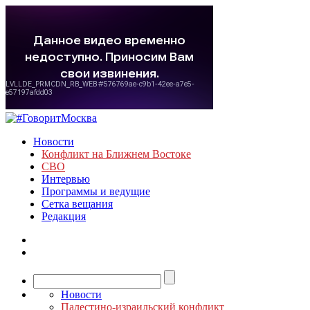
Новости
Конфликт на Ближнем Востоке
СВО
Интервью
Программы и ведущие
Сетка вещания
Редакция
Новости
Палестино-израильский конфликт