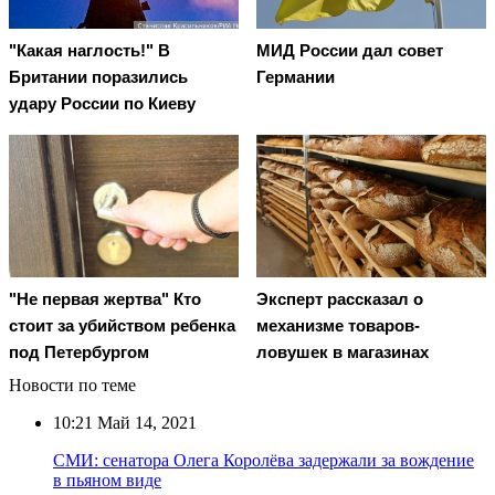
"Какая наглость!" В
МИД России дал совет
Британии поразились
Германии
удару России по Киеву
"Не первая жертва" Кто
Эксперт рассказал о
стоит за убийством ребенка
механизме товаров-
под Петербургом
ловушек в магазинах
Новости по теме
10:21
Май 14, 2021
СМИ: сенатора Олега Королёва задержали за вождение
в пьяном виде