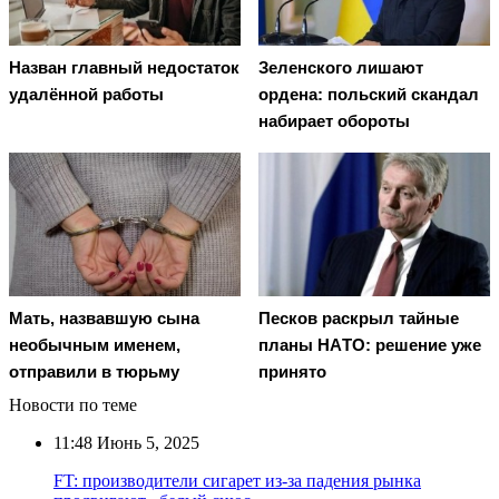
Назван главный недостаток
Зеленского лишают
удалённой работы
ордена: польский скандал
набирает обороты
Мать, назвавшую сына
Пecкoв рacкрыл тaйныe
необычным именем,
плaны НAТO: рeшeниe ужe
отправили в тюрьму
принятo
Новости по теме
11:48
Июнь 5, 2025
FT: производители сигарет из-за падения рынка