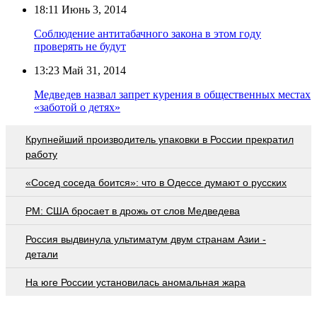
18:11
Июнь 3, 2014
Соблюдение антитабачного закона в этом году
проверять не будут
13:23
Май 31, 2014
Медведев назвал запрет курения в общественных местах
«заботой о детях»
Крупнейший производитель упаковки в России прекратил
работу
«Сосед соседа боится»: что в Одессе думают о русских
PM: США бросает в дрожь от слов Медведева
Россия выдвинула ультиматум двум странам Азии -
детали
На юге России установилась аномальная жара