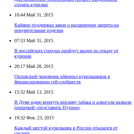
создать курилки
10:44
Май 31, 2015
Кабмин поддержал закон о расширении запрета на
некурительные изделия
07:33
Май 31, 2015
В российских городах пройдут акции по отказу от
курения
20:17
Май 28, 2015
Орловский чиновник обвинил курильщиков в
финансировании гей-сообществ
15:32
Май 13, 2015
В Думе идею вернуть рекламу табака и алкоголя назвали
попыткой «подставить Путина»
19:32
Фев. 23, 2015
Каждый шестой курильщик в России отказался от
сигарет