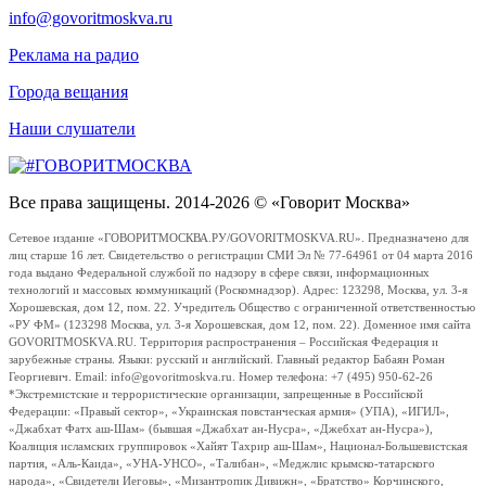
info@govoritmoskva.ru
Реклама на радио
Города вещания
Наши слушатели
Все права защищены. 2014-2026 © «Говорит Москва»
Сетевое издание «ГОВОРИТМОСКВА.РУ/GOVORITMOSKVA.RU». Предназначено для
лиц старше 16 лет. Свидетельство о регистрации СМИ Эл № 77-64961 от 04 марта 2016
года выдано Федеральной службой по надзору в сфере связи, информационных
технологий и массовых коммуникаций (Роскомнадзор). Адрес: 123298, Москва, ул. 3-я
Хорошевская, дом 12, пом. 22. Учредитель Общество с ограниченной ответственностью
«РУ ФМ» (123298 Москва, ул. 3-я Хорошевская, дом 12, пом. 22). Доменное имя сайта
GOVORITMOSKVA.RU. Территория распространения – Российская Федерация и
зарубежные страны. Языки: русский и английский. Главный редактор Бабаян Роман
Георгиевич. Email: info@govoritmoskva.ru. Номер телефона: +7 (495) 950-62-26
*Экстремистские и террористические организации, запрещенные в Российской
Федерации: «Правый сектор», «Украинская повстанческая армия» (УПА), «ИГИЛ»,
«Джабхат Фатх аш-Шам» (бывшая «Джабхат ан-Нусра», «Джебхат ан-Нусра»),
Коалиция исламских группировок «Хайят Тахрир аш-Шам», Национал-Большевистская
партия, «Аль-Каида», «УНА-УНСО», «Талибан», «Меджлис крымско-татарского
народа», «Свидетели Иеговы», «Мизантропик Дивижн», «Братство» Корчинского,