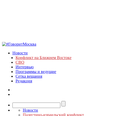
Новости
Конфликт на Ближнем Востоке
СВО
Интервью
Программы и ведущие
Сетка вещания
Редакция
Новости
Палестино-израильский конфликт