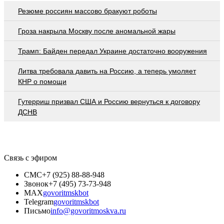
Резюме россиян массово бракуют роботы
Гроза накрыла Москву после аномальной жары
Трамп: Байден передал Украине достаточно вооружения
Литва требовала давить на Россию, а теперь умоляет
КНР о помощи
Гутерриш призвал США и Россию вернуться к договору
ДСНВ
Связь с эфиром
СМС
+7 (925) 88-88-948
Звонок
+7 (495) 73-73-948
MAX
govoritmskbot
Telegram
govoritmskbot
Письмо
info@govoritmoskva.ru