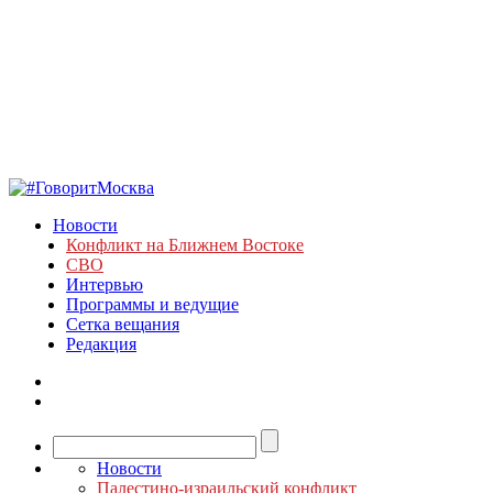
Новости
Конфликт на Ближнем Востоке
СВО
Интервью
Программы и ведущие
Сетка вещания
Редакция
Новости
Палестино-израильский конфликт