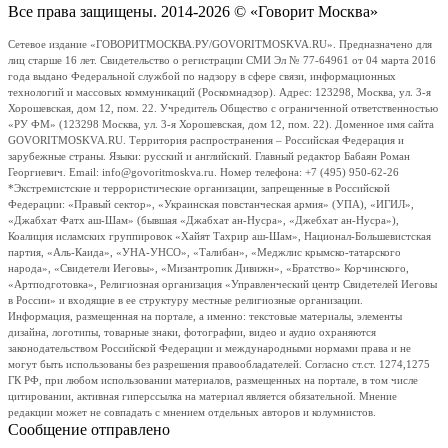
Все права защищены. 2014-2026 © «Говорит Москва»
Сетевое издание «ГОВОРИТМОСКВА.РУ/GOVORITMOSKVA.RU». Предназначено для
лиц старше 16 лет. Свидетельство о регистрации СМИ Эл № 77-64961 от 04 марта 2016
года выдано Федеральной службой по надзору в сфере связи, информационных
технологий и массовых коммуникаций (Роскомнадзор). Адрес: 123298, Москва, ул. 3-я
Хорошевская, дом 12, пом. 22. Учредитель Общество с ограниченной ответственностью
«РУ ФМ» (123298 Москва, ул. 3-я Хорошевская, дом 12, пом. 22). Доменное имя сайта
GOVORITMOSKVA.RU. Территория распространения – Российская Федерация и
зарубежные страны. Языки: русский и английский. Главный редактор Бабаян Роман
Георгиевич. Email: info@govoritmoskva.ru. Номер телефона: +7 (495) 950-62-26
*Экстремистские и террористические организации, запрещенные в Российской
Федерации: «Правый сектор», «Украинская повстанческая армия» (УПА), «ИГИЛ»,
«Джабхат Фатх аш-Шам» (бывшая «Джабхат ан-Нусра», «Джебхат ан-Нусра»),
Коалиция исламских группировок «Хайят Тахрир аш-Шам», Национал-Большевистская
партия, «Аль-Каида», «УНА-УНСО», «Талибан», «Меджлис крымско-татарского
народа», «Свидетели Иеговы», «Мизантропик Дивижн», «Братство» Корчинского,
«Артподготовка», Религиозная организация «Управленческий центр Свидетелей Иеговы
в России» и входящие в ее структуру местные религиозные организации.
Информация, размещенная на портале, а именно: текстовые материалы, элементы
дизайна, логотипы, товарные знаки, фотографии, видео и аудио охраняются
законодательством Российской Федерации и международными нормами права и не
могут быть использованы без разрешения правообладателей. Согласно ст.ст. 1274,1275
ГК РФ, при любом использовании материалов, размещенных на портале, в том числе
цитировании, активная гиперссылка на материал является обязательной. Мнение
редакции может не совпадать с мнением отдельных авторов и колумнистов.
Сообщение отправлено