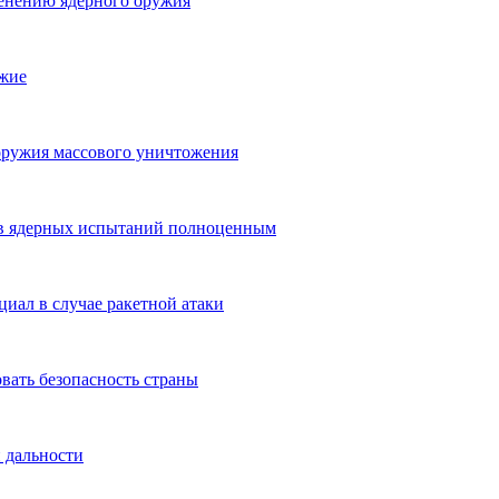
менению ядерного оружия
ужие
оружия массового уничтожения
отив ядерных испытаний полноценным
иал в случае ракетной атаки
вать безопасность страны
 дальности