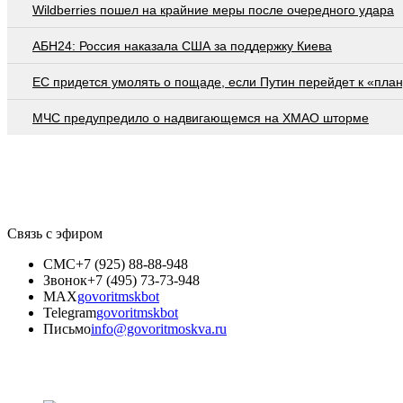
Wildberries пошел на крайние меры после очередного удара
АБН24: Россия наказала США за поддержку Киева
EC придется умолять о пощаде, если Путин перейдет к «план
МЧС предупредило о надвигающемся на ХМАО шторме
Связь с эфиром
СМС
+7 (925) 88-88-948
Звонок
+7 (495) 73-73-948
MAX
govoritmskbot
Telegram
govoritmskbot
Письмо
info@govoritmoskva.ru