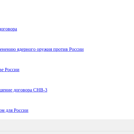
договора
енению ядерного оружия против России
ве России
ушение договора СНВ-3
ом для России