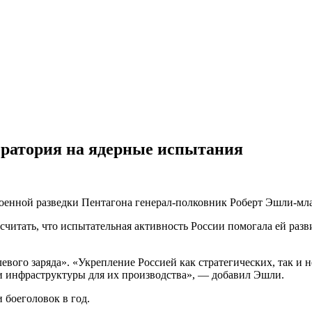
ратория на ядерные испытания
 военной разведки Пентагона генерал-полковник Роберт Эшли-мл
читать, что испытательная активность России помогала ей разв
вого заряда». «Укрепление Россией как стратегических, так и 
и инфраструктуры для их производства», — добавил Эшли.
 боеголовок в год.