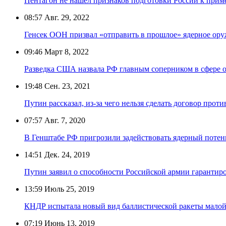
Пентагон не нашёл признаков подготовки России к при
08:57
Авг. 29, 2022
Генсек ООН призвал «отправить в прошлое» ядерное ор
09:46
Март 8, 2022
Разведка США назвала РФ главным соперником в сфере 
19:48
Сен. 23, 2021
Путин рассказал, из-за чего нельзя сделать договор пр
07:57
Авг. 7, 2020
В Генштабе РФ пригрозили задействовать ядерный потенц
14:51
Дек. 24, 2019
Путин заявил о способности Российской армии гарантиро
13:59
Июль 25, 2019
КНДР испытала новый вид баллистической ракеты малой
07:19
Июнь 13, 2019