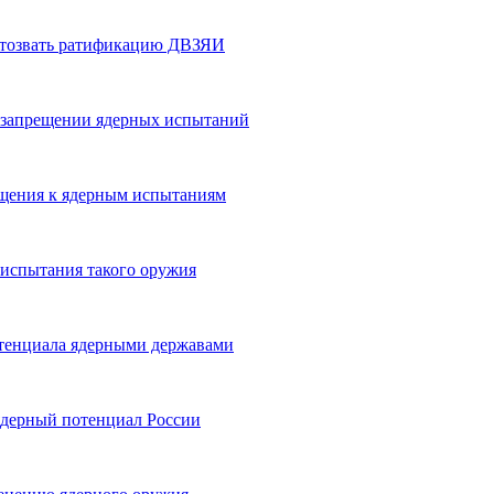
отозвать ратификацию ДВЗЯИ
 запрещении ядерных испытаний
ащения к ядерным испытаниям
испытания такого оружия
отенциала ядерными державами
ядерный потенциал России