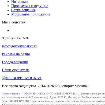
Интервью
Программы и ведущие
Сетка вещания
Мобильное приложение
Мы в соцсетях
8 (495) 950-62-26
info@govoritmoskva.ru
Реклама на радио
Города вещания
Наши слушатели
Все права защищены. 2014-2026 © «Говорит Москва»
Сетевое издание «ГОВОРИТМОСКВА.РУ/GOVORITMOSKVA.RU». Предназначено для лиц стар
массовых коммуникаций (Роскомнадзор). Адрес: 123298, Москва, ул. 3-я Хорошевская, д
GOVORITMOSKVA.RU. Территория распространения – Российская Федерация и зарубежные с
*Экстремистские и террористические организации, запрещенные в Российской Федераци