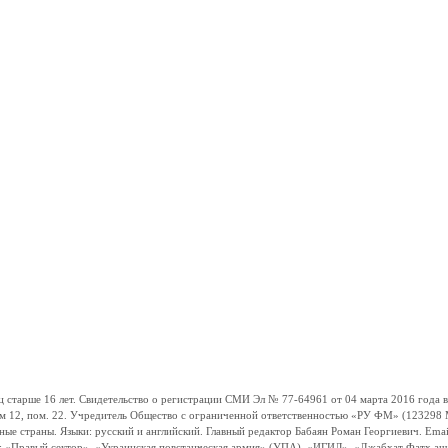
ше 16 лет. Свидетельство о регистрации СМИ Эл № 77-64961 от 04 марта 2016 года вы
ом 12, пом. 22. Учредитель Общество с ограниченной ответственностью «РУ ФМ» (123298 Мо
траны. Языки: русский и английский. Главный редактор Бабаян Роман Георгиевич. Email:
и: «Правый сектор», «Украинская повстанческая армия» (УПА), «ИГИЛ», «Джабхат Фатх а