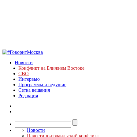
Новости
Конфликт на Ближнем Востоке
СВО
Интервью
Программы и ведущие
Сетка вещания
Редакция
Новости
Палестино-израильский конфликт