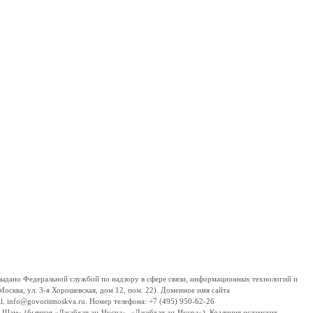
дано Федеральной службой по надзору в сфере связи, информационных технологий и
сква, ул. 3-я Хорошевская, дом 12, пом. 22). Доменное имя сайта
 info@govoritmoskva.ru. Номер телефона: +7 (495) 950-62-26
ш-Шам» (бывшая «Джабхат ан-Нусра», «Джебхат ан-Нусра»), Коалиция исламских