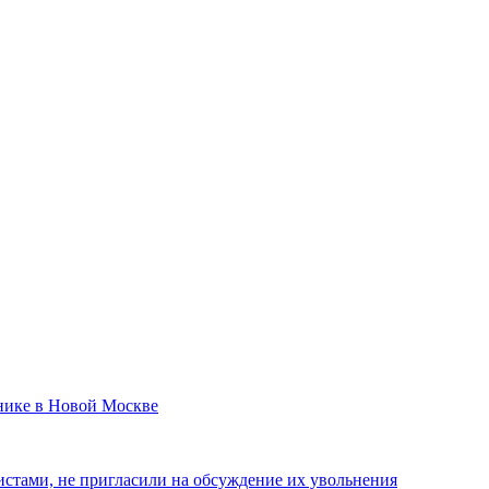
днике в Новой Москве
истами, не пригласили на обсуждение их увольнения