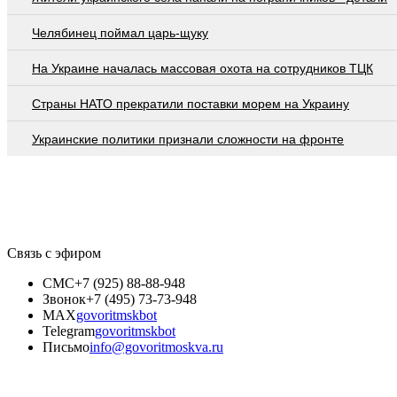
Челябинец поймал царь-щуку
На Украине началась массовая охота на сотрудников ТЦК
Страны НАТО прекратили поставки морем на Украину
Украинские политики признали сложности на фронте
Связь с эфиром
СМС
+7 (925) 88-88-948
Звонок
+7 (495) 73-73-948
MAX
govoritmskbot
Telegram
govoritmskbot
Письмо
info@govoritmoskva.ru