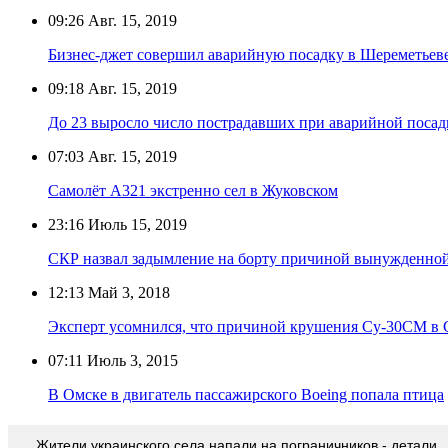
09:26
Авг. 15, 2019
Бизнес-джет совершил аварийную посадку в Шереметьев
09:18
Авг. 15, 2019
До 23 выросло число пострадавших при аварийной посад
07:03
Авг. 15, 2019
Самолёт A321 экстренно сел в Жуковском
23:16
Июль 15, 2019
СКР назвал задымление на борту причиной вынужденной
12:13
Май 3, 2018
Эксперт усомнился, что причиной крушения Су-30СМ в С
07:11
Июль 3, 2015
В Омске в двигатель пассажирского Boeing попала птица
Жители украинского села напали на пограничников - детали