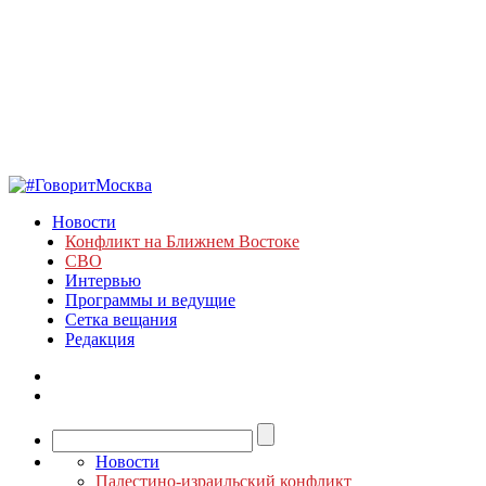
Новости
Конфликт на Ближнем Востоке
СВО
Интервью
Программы и ведущие
Сетка вещания
Редакция
Новости
Палестино-израильский конфликт