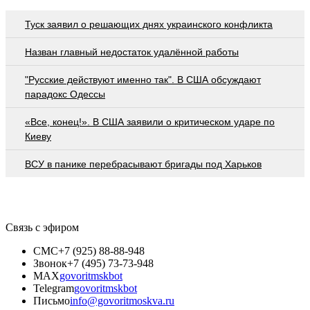
Туск заявил о решающих днях украинского конфликта
Назван главный недостаток удалённой работы
"Русские действуют именно так". В США обсуждают
парадокс Одессы
«Все, конец!». В США заявили о критическом ударе по
Киеву
ВСУ в панике перебрасывают бригады под Харьков
Связь с эфиром
СМС
+7 (925) 88-88-948
Звонок
+7 (495) 73-73-948
MAX
govoritmskbot
Telegram
govoritmskbot
Письмо
info@govoritmoskva.ru