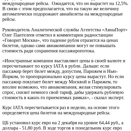
международные рейсы. Ожидается, что он вырастет на 12,5%.
В связи с этим предполагается, что на такую же величину
автоматически подорожают авиабилеты на международные
рейсы.
Руководитель Аналитической службы Агентства «АвиаПорт»
Олег Пантелеев отметил в комментарии радиостанции
«Говорит Москва», что падение рубля отразится на ценах
билетов, однако сами авиакомпании могут не повышать
стоимость ради сохранения пассажиропотока.
«Иностранные компании выставляют цены в своей валюте и
пересчитывают по курсу IATA в рубли. Дальше: если
пассажир берет билет между, допустим, Парижем и Нью-
Йорком, то пропорционально курсу цены вырастут. Но если
пассажир покупает билет между Москвой и Парижем, то
вполне возможно, что авиакомпания, желая стимулировать
спрос, снизит немного свой тариф, дабы удержать рублевую
стоимость в каких-то приемлемых рамках», - сказал эксперт.
Курс IATA пересчитывается раз в неделю, на основе этого
определяется цена билетов на международные рейсы.
ЦБ установил курс евро на 2 декабря на уровне 64,44 руб., а
доллара - 51,80 руб. В ходе торгов в понедельник курс евро