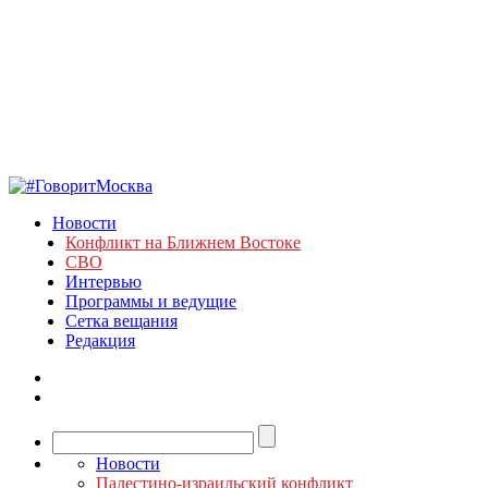
Новости
Конфликт на Ближнем Востоке
СВО
Интервью
Программы и ведущие
Сетка вещания
Редакция
Новости
Палестино-израильский конфликт