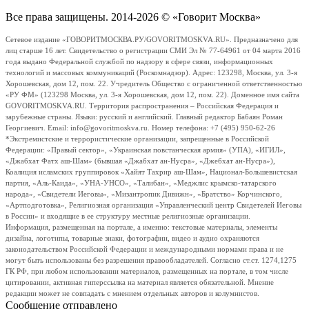
Все права защищены. 2014-2026 © «Говорит Москва»
Сетевое издание «ГОВОРИТМОСКВА.РУ/GOVORITMOSKVA.RU». Предназначено для
лиц старше 16 лет. Свидетельство о регистрации СМИ Эл № 77-64961 от 04 марта 2016
года выдано Федеральной службой по надзору в сфере связи, информационных
технологий и массовых коммуникаций (Роскомнадзор). Адрес: 123298, Москва, ул. 3-я
Хорошевская, дом 12, пом. 22. Учредитель Общество с ограниченной ответственностью
«РУ ФМ» (123298 Москва, ул. 3-я Хорошевская, дом 12, пом. 22). Доменное имя сайта
GOVORITMOSKVA.RU. Территория распространения – Российская Федерация и
зарубежные страны. Языки: русский и английский. Главный редактор Бабаян Роман
Георгиевич. Email: info@govoritmoskva.ru. Номер телефона: +7 (495) 950-62-26
*Экстремистские и террористические организации, запрещенные в Российской
Федерации: «Правый сектор», «Украинская повстанческая армия» (УПА), «ИГИЛ»,
«Джабхат Фатх аш-Шам» (бывшая «Джабхат ан-Нусра», «Джебхат ан-Нусра»),
Коалиция исламских группировок «Хайят Тахрир аш-Шам», Национал-Большевистская
партия, «Аль-Каида», «УНА-УНСО», «Талибан», «Меджлис крымско-татарского
народа», «Свидетели Иеговы», «Мизантропик Дивижн», «Братство» Корчинского,
«Артподготовка», Религиозная организация «Управленческий центр Свидетелей Иеговы
в России» и входящие в ее структуру местные религиозные организации.
Информация, размещенная на портале, а именно: текстовые материалы, элементы
дизайна, логотипы, товарные знаки, фотографии, видео и аудио охраняются
законодательством Российской Федерации и международными нормами права и не
могут быть использованы без разрешения правообладателей. Согласно ст.ст. 1274,1275
ГК РФ, при любом использовании материалов, размещенных на портале, в том числе
цитировании, активная гиперссылка на материал является обязательной. Мнение
редакции может не совпадать с мнением отдельных авторов и колумнистов.
Сообщение отправлено