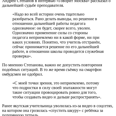
Андрей Степанов в интервью «Говорит Москва» рассказал о
дальнейшей судьбе преподавателя.
«Надо во всей истории очень тщательно
разобраться. Рано делать выводы, но решение в
отношении дальнейшей работы педагога
однозначное: он будет, скорее всего, уволен.
Однозначно применение силы со стороны
педагога неприемлемо ни в какой форме, ни при
каких условиях. Понятно, что учитель отстранён,
сейчас принимается решение по его дальнейшей
работе, в отношении школы проводится служебная
проверка».
По мнению Степанова, важно не допустить повторения
подобных ситуаций. В то же время съёмку на смартфон
омбудсмен не одобрил.
«С моей точки зрения, это неприемлемо, потому
что подростки в силу своей эпатажности могут
такие ситуации провоцировать ровно для того,
чтобы создавать видео и дальше распространять».
Ранее якутская учительница уволилась из-за видео в соцсетях,
на котором она грозилась «спустить шкуру» с ребёнка за
потерянную тетрадь.