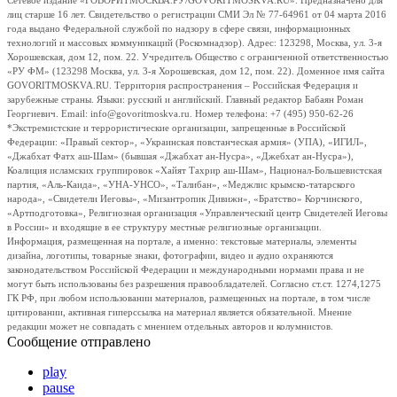
Сетевое издание «ГОВОРИТМОСКВА.РУ/GOVORITMOSKVA.RU». Предназначено для
лиц старше 16 лет. Свидетельство о регистрации СМИ Эл № 77-64961 от 04 марта 2016
года выдано Федеральной службой по надзору в сфере связи, информационных
технологий и массовых коммуникаций (Роскомнадзор). Адрес: 123298, Москва, ул. 3-я
Хорошевская, дом 12, пом. 22. Учредитель Общество с ограниченной ответственностью
«РУ ФМ» (123298 Москва, ул. 3-я Хорошевская, дом 12, пом. 22). Доменное имя сайта
GOVORITMOSKVA.RU. Территория распространения – Российская Федерация и
зарубежные страны. Языки: русский и английский. Главный редактор Бабаян Роман
Георгиевич. Email: info@govoritmoskva.ru. Номер телефона: +7 (495) 950-62-26
*Экстремистские и террористические организации, запрещенные в Российской
Федерации: «Правый сектор», «Украинская повстанческая армия» (УПА), «ИГИЛ»,
«Джабхат Фатх аш-Шам» (бывшая «Джабхат ан-Нусра», «Джебхат ан-Нусра»),
Коалиция исламских группировок «Хайят Тахрир аш-Шам», Национал-Большевистская
партия, «Аль-Каида», «УНА-УНСО», «Талибан», «Меджлис крымско-татарского
народа», «Свидетели Иеговы», «Мизантропик Дивижн», «Братство» Корчинского,
«Артподготовка», Религиозная организация «Управленческий центр Свидетелей Иеговы
в России» и входящие в ее структуру местные религиозные организации.
Информация, размещенная на портале, а именно: текстовые материалы, элементы
дизайна, логотипы, товарные знаки, фотографии, видео и аудио охраняются
законодательством Российской Федерации и международными нормами права и не
могут быть использованы без разрешения правообладателей. Согласно ст.ст. 1274,1275
ГК РФ, при любом использовании материалов, размещенных на портале, в том числе
цитировании, активная гиперссылка на материал является обязательной. Мнение
редакции может не совпадать с мнением отдельных авторов и колумнистов.
Сообщение отправлено
play
pause