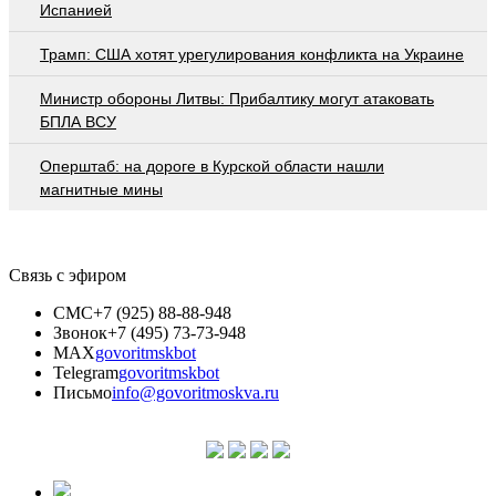
Испанией
Трамп: США хотят урегулирования конфликта на Украине
Министр обороны Литвы: Прибалтику могут атаковать
БПЛА ВСУ
Оперштаб: на дороге в Курской области нашли
магнитные мины
Связь с эфиром
СМС
+7 (925) 88-88-948
Звонок
+7 (495) 73-73-948
MAX
govoritmskbot
Telegram
govoritmskbot
Письмо
info@govoritmoskva.ru