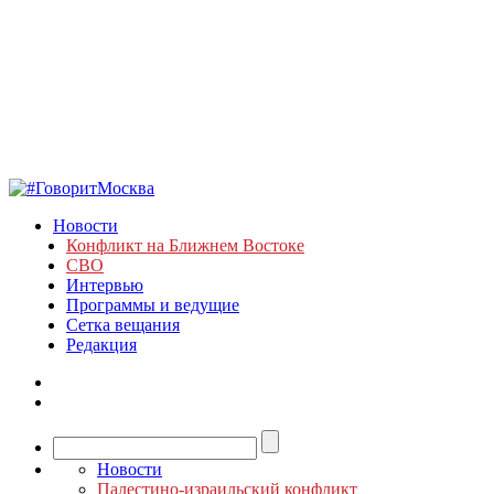
Новости
Конфликт на Ближнем Востоке
СВО
Интервью
Программы и ведущие
Сетка вещания
Редакция
Новости
Палестино-израильский конфликт