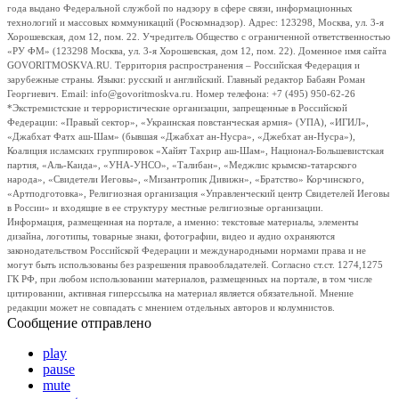
года выдано Федеральной службой по надзору в сфере связи, информационных
технологий и массовых коммуникаций (Роскомнадзор). Адрес: 123298, Москва, ул. 3-я
Хорошевская, дом 12, пом. 22. Учредитель Общество с ограниченной ответственностью
«РУ ФМ» (123298 Москва, ул. 3-я Хорошевская, дом 12, пом. 22). Доменное имя сайта
GOVORITMOSKVA.RU. Территория распространения – Российская Федерация и
зарубежные страны. Языки: русский и английский. Главный редактор Бабаян Роман
Георгиевич. Email: info@govoritmoskva.ru. Номер телефона: +7 (495) 950-62-26
*Экстремистские и террористические организации, запрещенные в Российской
Федерации: «Правый сектор», «Украинская повстанческая армия» (УПА), «ИГИЛ»,
«Джабхат Фатх аш-Шам» (бывшая «Джабхат ан-Нусра», «Джебхат ан-Нусра»),
Коалиция исламских группировок «Хайят Тахрир аш-Шам», Национал-Большевистская
партия, «Аль-Каида», «УНА-УНСО», «Талибан», «Меджлис крымско-татарского
народа», «Свидетели Иеговы», «Мизантропик Дивижн», «Братство» Корчинского,
«Артподготовка», Религиозная организация «Управленческий центр Свидетелей Иеговы
в России» и входящие в ее структуру местные религиозные организации.
Информация, размещенная на портале, а именно: текстовые материалы, элементы
дизайна, логотипы, товарные знаки, фотографии, видео и аудио охраняются
законодательством Российской Федерации и международными нормами права и не
могут быть использованы без разрешения правообладателей. Согласно ст.ст. 1274,1275
ГК РФ, при любом использовании материалов, размещенных на портале, в том числе
цитировании, активная гиперссылка на материал является обязательной. Мнение
редакции может не совпадать с мнением отдельных авторов и колумнистов.
Сообщение отправлено
play
pause
mute