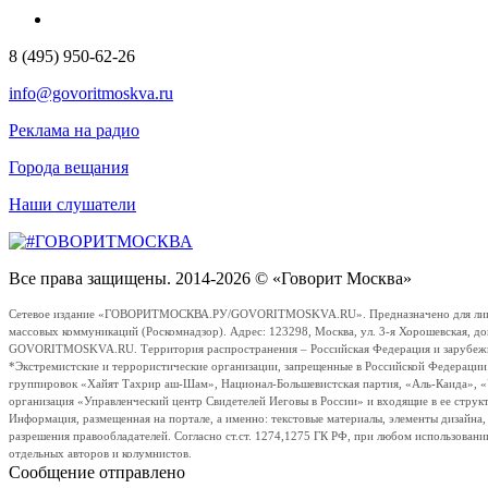
8 (495) 950-62-26
info@govoritmoskva.ru
Реклама на радио
Города вещания
Наши слушатели
Все права защищены. 2014-2026 © «Говорит Москва»
Сетевое издание «ГОВОРИТМОСКВА.РУ/GOVORITMOSKVA.RU». Предназначено для лиц стар
массовых коммуникаций (Роскомнадзор). Адрес: 123298, Москва, ул. 3-я Хорошевская, д
GOVORITMOSKVA.RU. Территория распространения – Российская Федерация и зарубежные с
*Экстремистские и террористические организации, запрещенные в Российской Федераци
группировок «Хайят Тахрир аш-Шам», Национал-Большевистская партия, «Аль-Каида», 
организация «Управленческий центр Свидетелей Иеговы в России» и входящие в ее струк
Информация, размещенная на портале, а именно: текстовые материалы, элементы дизайна
разрешения правообладателей. Согласно ст.ст. 1274,1275 ГК РФ, при любом использовани
отдельных авторов и колумнистов.
Сообщение отправлено