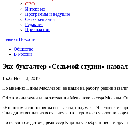
СВО
Интервью
Программы и ведущие
Сетка вещания
Редакция
Приложение
Главная
Новости
Общество
В России
Экс-бухгалтер «Седьмой студии» назва
15:22
Ноя. 13, 2019
По мнению Нины Масляевой, её взяли на работу, решив взвалит
Об этом она заявила на заседании Мещанского суда Москвы. Отв
«Но потом я сопоставила все факты, подумала. Я человек из п
Она единственная из всех фигурантов громкого уголовного дел
По версии следствия, режиссёр Кирилл Серебренников и друг