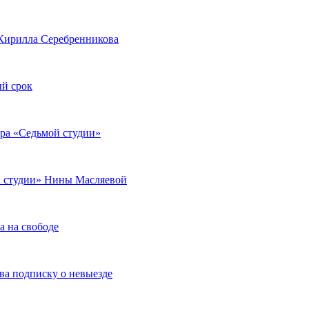
Кирилла Серебренникова
ый срок
тера «Седьмой студии»
ой студии» Нины Масляевой
 на свободе
ва подписку о невыезде