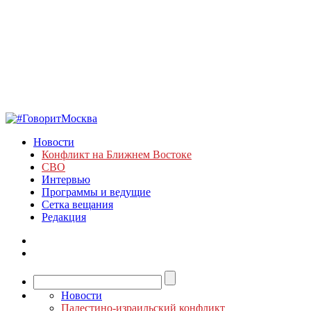
Новости
Конфликт на Ближнем Востоке
СВО
Интервью
Программы и ведущие
Сетка вещания
Редакция
Новости
Палестино-израильский конфликт