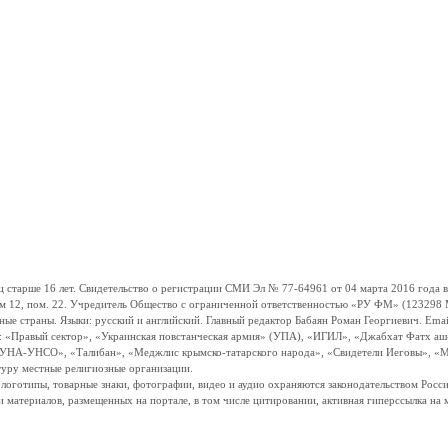
ше 16 лет. Свидетельство о регистрации СМИ Эл № 77-64961 от 04 марта 2016 года вы
ом 12, пом. 22. Учредитель Общество с ограниченной ответственностью «РУ ФМ» (123298 Мо
траны. Языки: русский и английский. Главный редактор Бабаян Роман Георгиевич. Email:
и: «Правый сектор», «Украинская повстанческая армия» (УПА), «ИГИЛ», «Джабхат Фатх а
«УНА-УНСО», «Талибан», «Меджлис крымско-татарского народа», «Свидетели Иеговы», «М
туру местные религиозные организации.
, логотипы, товарные знаки, фотографии, видео и аудио охраняются законодательством Ро
и материалов, размещенных на портале, в том числе цитировании, активная гиперссылка на 