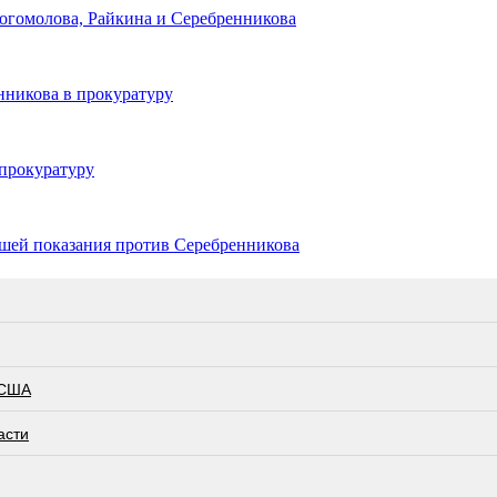
огомолова, Райкина и Серебренникова
нникова в прокуратуру
 прокуратуру
вшей показания против Серебренникова
 США
асти