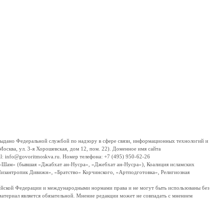
дано Федеральной службой по надзору в сфере связи, информационных технологий и
сква, ул. 3-я Хорошевская, дом 12, пом. 22). Доменное имя сайта
 info@govoritmoskva.ru. Номер телефона: +7 (495) 950-62-26
ш-Шам» (бывшая «Джабхат ан-Нусра», «Джебхат ан-Нусра»), Коалиция исламских
изантропик Дивижн», «Братство» Корчинского, «Артподготовка», Религиозная
ссийской Федерации и международными нормами права и не могут быть использованы без
материал является обязательной. Мнение редакции может не совпадать с мнением