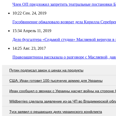
Член ОП предложил запретить театральные постановки Б
10:22
Сен. 24, 2019
Гособвинение обжаловало возврат дела Кирилла Серебре
15:34
Апрель 11, 2019
Дело бухгалтера «Седьмой студии» Масляевой вернули в
14:25
Авг. 23, 2017
Правозащитница рассказала о разговоре с Масляевой, да
Путин подписал закон о ценах на продукты
США: Иран готовит 100-тысячную армию для Украины
Иран сообщил о звонках с Украины насчет войны на стороне
Wildberries cделала заявление из-за ЧП во Владимирской обл
Туск заявил о решающих днях украинского конфликта