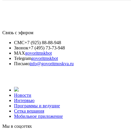
Связь с эфиром
СМС
+7 (925) 88-88-948
Звонок
+7 (495) 73-73-948
MAX
govoritmskbot
Telegram
govoritmskbot
Письмо
info@govoritmoskva.ru
Новости
Интервью
Программы и ведущие
Сетка вещания
Мобильное приложение
Мы в соцсетях