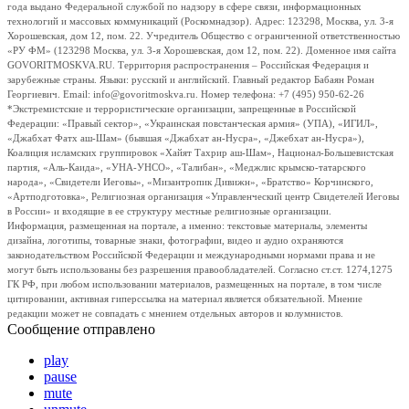
года выдано Федеральной службой по надзору в сфере связи, информационных
технологий и массовых коммуникаций (Роскомнадзор). Адрес: 123298, Москва, ул. 3-я
Хорошевская, дом 12, пом. 22. Учредитель Общество с ограниченной ответственностью
«РУ ФМ» (123298 Москва, ул. 3-я Хорошевская, дом 12, пом. 22). Доменное имя сайта
GOVORITMOSKVA.RU. Территория распространения – Российская Федерация и
зарубежные страны. Языки: русский и английский. Главный редактор Бабаян Роман
Георгиевич. Email: info@govoritmoskva.ru. Номер телефона: +7 (495) 950-62-26
*Экстремистские и террористические организации, запрещенные в Российской
Федерации: «Правый сектор», «Украинская повстанческая армия» (УПА), «ИГИЛ»,
«Джабхат Фатх аш-Шам» (бывшая «Джабхат ан-Нусра», «Джебхат ан-Нусра»),
Коалиция исламских группировок «Хайят Тахрир аш-Шам», Национал-Большевистская
партия, «Аль-Каида», «УНА-УНСО», «Талибан», «Меджлис крымско-татарского
народа», «Свидетели Иеговы», «Мизантропик Дивижн», «Братство» Корчинского,
«Артподготовка», Религиозная организация «Управленческий центр Свидетелей Иеговы
в России» и входящие в ее структуру местные религиозные организации.
Информация, размещенная на портале, а именно: текстовые материалы, элементы
дизайна, логотипы, товарные знаки, фотографии, видео и аудио охраняются
законодательством Российской Федерации и международными нормами права и не
могут быть использованы без разрешения правообладателей. Согласно ст.ст. 1274,1275
ГК РФ, при любом использовании материалов, размещенных на портале, в том числе
цитировании, активная гиперссылка на материал является обязательной. Мнение
редакции может не совпадать с мнением отдельных авторов и колумнистов.
Сообщение отправлено
play
pause
mute