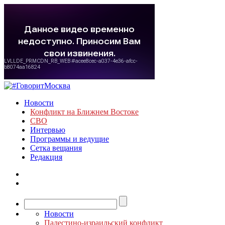
Новости
Конфликт на Ближнем Востоке
СВО
Интервью
Программы и ведущие
Сетка вещания
Редакция
Новости
Палестино-израильский конфликт