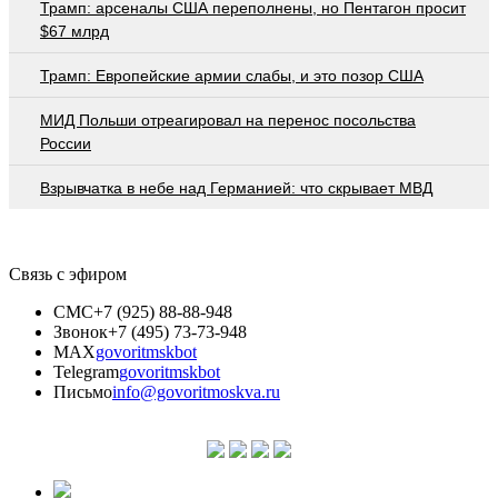
Трамп: арсеналы США переполнены, но Пентагон просит
$67 млрд
Трамп: Европейские армии слабы, и это позор США
МИД Польши отреагировал на перенос посольства
России
Взрывчатка в небе над Германией: что скрывает МВД
Связь с эфиром
СМС
+7 (925) 88-88-948
Звонок
+7 (495) 73-73-948
MAX
govoritmskbot
Telegram
govoritmskbot
Письмо
info@govoritmoskva.ru