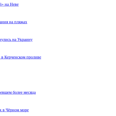
й» на Неве
ания на пляжах
нулись на Украину
 в Керченском проливе
ревшем более месяца
х в Чёрном море