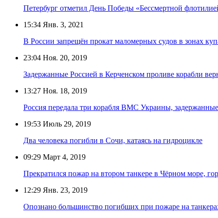
Петербург отметил День Победы «Бессмертной флотилие
15:34
Янв. 3, 2021
В России запрещён прокат маломерных судов в зонах куп
23:04
Ноя. 20, 2019
Задержанные Россией в Керченском проливе корабли вер
13:27
Ноя. 18, 2019
Россия передала три корабля ВМС Украины, задержанные
19:53
Июль 29, 2019
Два человека погибли в Сочи, катаясь на гидроцикле
09:29
Март 4, 2019
Прекратился пожар на втором танкере в Чёрном море, го
12:29
Янв. 23, 2019
Опознано большинство погибших при пожаре на танкера