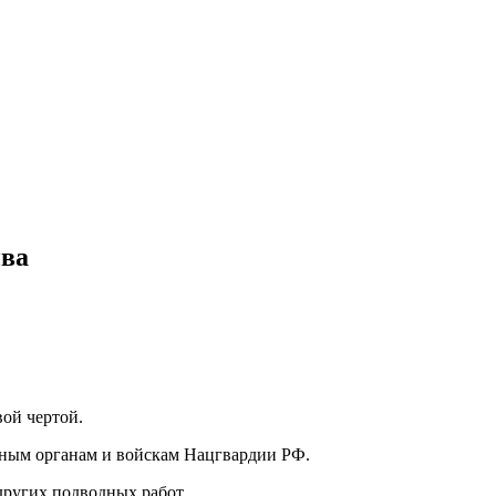
ива
ой чертой.
ичным органам и войскам Нацгвардии РФ.
других подводных работ.