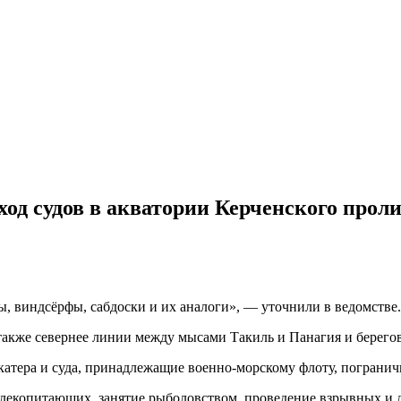
од судов в акватории Керченского прол
ы, виндсёрфы, сабдоски и их аналоги», — уточнили в ведомстве.
акже севернее линии между мысами Такиль и Панагия и берегов
, катера и суда, принадлежащие военно-морскому флоту, погран
млекопитающих, занятие рыболовством, проведение взрывных и 