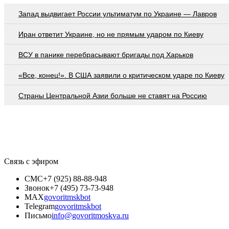
Запад выдвигает России ультиматум по Украине — Лавров
Иран ответит Украине, но не прямым ударом по Киеву
ВСУ в панике перебрасывают бригады под Харьков
«Все, конец!». В США заявили о критическом ударе по Киеву
Страны Центральной Азии больше не ставят на Россию
Связь с эфиром
СМС
+7 (925) 88-88-948
Звонок
+7 (495) 73-73-948
MAX
govoritmskbot
Telegram
govoritmskbot
Письмо
info@govoritmoskva.ru