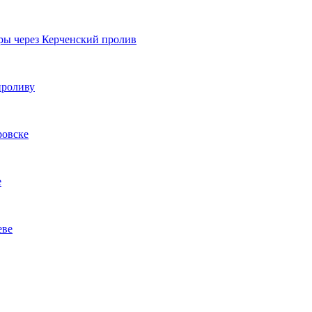
ры через Керченский пролив
проливу
ровске
е
еве