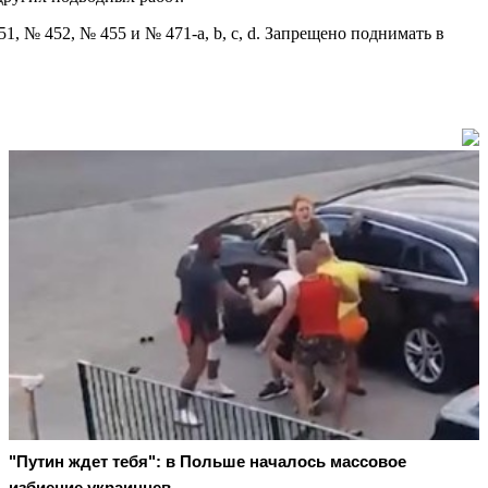
1, № 452, № 455 и № 471-a, b, c, d. Запрещено поднимать в
"Путин ждет тебя": в Польше началось массовое
избиение украинцев