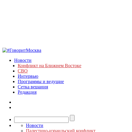
Новости
Конфликт на Ближнем Востоке
СВО
Интервью
Программы и ведущие
Сетка вещания
Редакция
Новости
Палестино-израильский конфликт