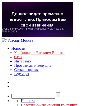
Новости
Конфликт на Ближнем Востоке
СВО
Интервью
Программы и ведущие
Сетка вещания
Редакция
Новости
Палестино-израильский конфликт