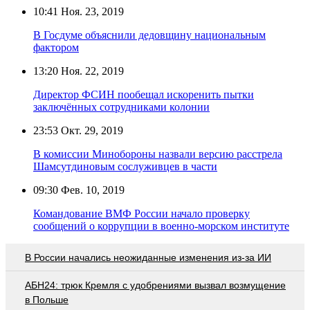
10:41
Ноя. 23, 2019
В Госдуме объяснили дедовщину национальным
фактором
13:20
Ноя. 22, 2019
Директор ФСИН пообещал искоренить пытки
заключённых сотрудниками колонии
23:53
Окт. 29, 2019
В комиссии Минобороны назвали версию расстрела
Шамсутдиновым сослуживцев в части
09:30
Фев. 10, 2019
Командование ВМФ России начало проверку
сообщений о коррупции в военно-морском институте
В России начались неожиданные изменения из-за ИИ
АБН24: трюк Кремля с удобрениями вызвал возмущение
в Польше