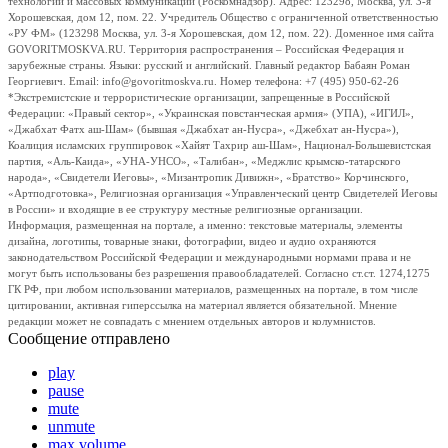
технологий и массовых коммуникаций (Роскомнадзор). Адрес: 123298, Москва, ул. 3-я
Хорошевская, дом 12, пом. 22. Учредитель Общество с ограниченной ответственностью
«РУ ФМ» (123298 Москва, ул. 3-я Хорошевская, дом 12, пом. 22). Доменное имя сайта
GOVORITMOSKVA.RU. Территория распространения – Российская Федерация и
зарубежные страны. Языки: русский и английский. Главный редактор Бабаян Роман
Георгиевич. Email: info@govoritmoskva.ru. Номер телефона: +7 (495) 950-62-26
*Экстремистские и террористические организации, запрещенные в Российской
Федерации: «Правый сектор», «Украинская повстанческая армия» (УПА), «ИГИЛ»,
«Джабхат Фатх аш-Шам» (бывшая «Джабхат ан-Нусра», «Джебхат ан-Нусра»),
Коалиция исламских группировок «Хайят Тахрир аш-Шам», Национал-Большевистская
партия, «Аль-Каида», «УНА-УНСО», «Талибан», «Меджлис крымско-татарского
народа», «Свидетели Иеговы», «Мизантропик Дивижн», «Братство» Корчинского,
«Артподготовка», Религиозная организация «Управленческий центр Свидетелей Иеговы
в России» и входящие в ее структуру местные религиозные организации.
Информация, размещенная на портале, а именно: текстовые материалы, элементы
дизайна, логотипы, товарные знаки, фотографии, видео и аудио охраняются
законодательством Российской Федерации и международными нормами права и не
могут быть использованы без разрешения правообладателей. Согласно ст.ст. 1274,1275
ГК РФ, при любом использовании материалов, размещенных на портале, в том числе
цитировании, активная гиперссылка на материал является обязательной. Мнение
редакции может не совпадать с мнением отдельных авторов и колумнистов.
Сообщение отправлено
play
pause
mute
unmute
max volume