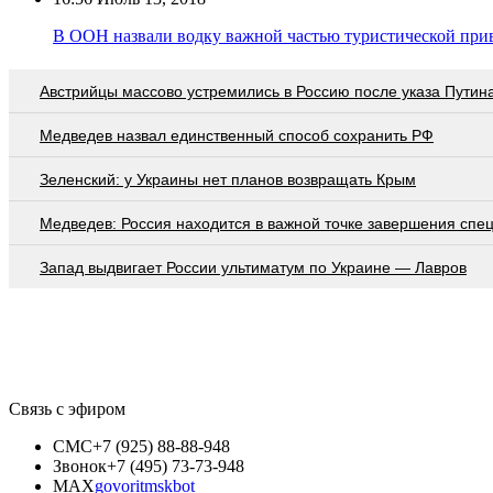
В ООН назвали водку важной частью туристической при
Австрийцы массово устремились в Россию после указа Путин
Медведев назвал единственный способ сохранить РФ
Зеленский: у Украины нет планов возвращать Крым
Медведев: Россия находится в важной точке завершения спе
Запад выдвигает России ультиматум по Украине — Лавров
Связь с эфиром
СМС
+7 (925) 88-88-948
Звонок
+7 (495) 73-73-948
MAX
govoritmskbot