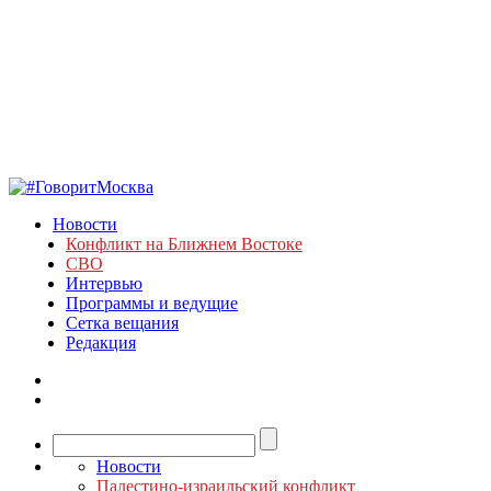
Новости
Конфликт на Ближнем Востоке
СВО
Интервью
Программы и ведущие
Сетка вещания
Редакция
Новости
Палестино-израильский конфликт