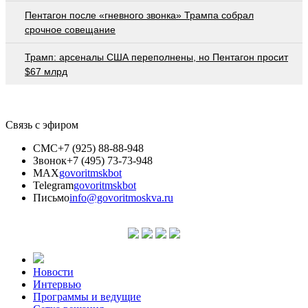
Пентагон после «гневного звонка» Трампа собрал
срочное совещание
Трамп: арсеналы США переполнены, но Пентагон просит
$67 млрд
Связь с эфиром
СМС
+7 (925) 88-88-948
Звонок
+7 (495) 73-73-948
MAX
govoritmskbot
Telegram
govoritmskbot
Письмо
info@govoritmoskva.ru
Новости
Интервью
Программы и ведущие