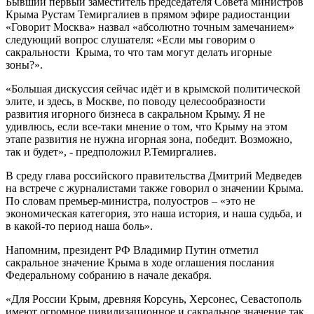
Бывший первый заместитель председателя Совета министров
Крыма Рустам Темиргалиев в прямом эфире радиостанции
«Говорит Москва» назвал «абсолютно точным замечанием»
следующий вопрос слушателя: «Если мы говорим о
сакральности Крыма, то что там могут делать игорные
зоны?».
«Большая дискуссия сейчас идёт и в крымской политической
элите, и здесь, в Москве, по поводу целесообразности
развития игорного бизнеса в сакральном Крыму. Я не
удивлюсь, если все-таки мнение о том, что Крыму на этом
этапе развития не нужна игорная зона, победит. Возможно,
так и будет», - предположил Р.Темиргалиев.
В среду глава российского правительства Дмитрий Медведев
на встрече с журналистами также говорил о значении Крыма.
По словам премьер-министра, полуостров – «это не
экономическая категория, это наша история, и наша судьба, и
в какой-то период наша боль».
Напомним, президент РФ Владимир Путин отметил
сакральное значение Крыма в ходе оглашения послания
Федеральному собранию в начале декабря.
«Для России Крым, древняя Корсунь, Херсонес, Севастополь
имеют огромное цивилизационное и сакральное значение так