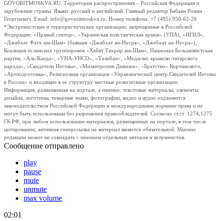
GOVORITMOSKVA.RU. Территория распространения – Российская Федерация и
зарубежные страны. Языки: русский и английский. Главный редактор Бабаян Роман
Георгиевич. Email: info@govoritmoskva.ru. Номер телефона: +7 (495) 950-62-26
*Экстремистские и террористические организации, запрещенные в Российской
Федерации: «Правый сектор», «Украинская повстанческая армия» (УПА), «ИГИЛ»,
«Джабхат Фатх аш-Шам» (бывшая «Джабхат ан-Нусра», «Джебхат ан-Нусра»),
Коалиция исламских группировок «Хайят Тахрир аш-Шам», Национал-Большевистская
партия, «Аль-Каида», «УНА-УНСО», «Талибан», «Меджлис крымско-татарского
народа», «Свидетели Иеговы», «Мизантропик Дивижн», «Братство» Корчинского,
«Артподготовка», Религиозная организация «Управленческий центр Свидетелей Иеговы
в России» и входящие в ее структуру местные религиозные организации.
Информация, размещенная на портале, а именно: текстовые материалы, элементы
дизайна, логотипы, товарные знаки, фотографии, видео и аудио охраняются
законодательством Российской Федерации и международными нормами права и не
могут быть использованы без разрешения правообладателей. Согласно ст.ст. 1274,1275
ГК РФ, при любом использовании материалов, размещенных на портале, в том числе
цитировании, активная гиперссылка на материал является обязательной. Мнение
редакции может не совпадать с мнением отдельных авторов и колумнистов.
Сообщение отправлено
play
pause
mute
unmute
max volume
02:01