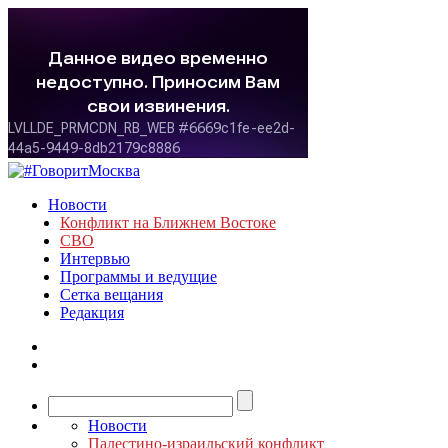
Новости
Конфликт на Ближнем Востоке
СВО
Интервью
Программы и ведущие
Сетка вещания
Редакция
Новости
Палестино-израильский конфликт