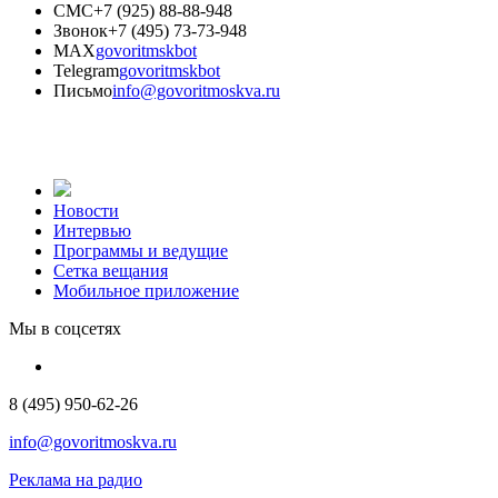
СМС
+7 (925) 88-88-948
Звонок
+7 (495) 73-73-948
MAX
govoritmskbot
Telegram
govoritmskbot
Письмо
info@govoritmoskva.ru
Новости
Интервью
Программы и ведущие
Сетка вещания
Мобильное приложение
Мы в соцсетях
8 (495) 950-62-26
info@govoritmoskva.ru
Реклама на радио