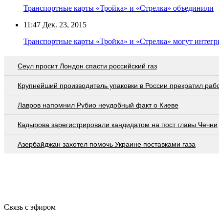
Транспортные карты «Тройка» и «Стрелка» объединили
11:47
Дек. 23, 2015
Транспортные карты «Тройка» и «Стрелка» могут интегр
Сеул просит Лондон спасти российский газ
Крупнейший производитель упаковки в России прекратил раб
Лавров напомнил Рубио неудобный факт о Киеве
Кадырова зарегистрировали кандидатом на пост главы Чечни
Азербайджан захотел помочь Украине поставками газа
Связь с эфиром