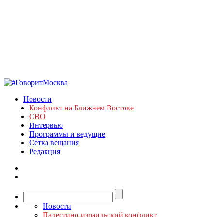
Новости
Конфликт на Ближнем Востоке
СВО
Интервью
Программы и ведущие
Сетка вещания
Редакция
Новости
Палестино-израильский конфликт