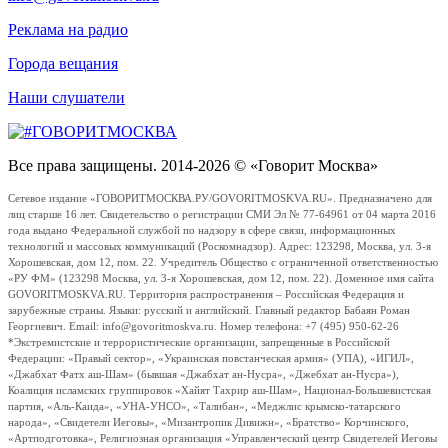
Реклама на радио
Города вещания
Наши слушатели
Все права защищены. 2014-2026 © «Говорит Москва»
Сетевое издание «ГОВОРИТМОСКВА.РУ/GOVORITMOSKVA.RU». Предназначено для
лиц старше 16 лет. Свидетельство о регистрации СМИ Эл № 77-64961 от 04 марта 2016
года выдано Федеральной службой по надзору в сфере связи, информационных
технологий и массовых коммуникаций (Роскомнадзор). Адрес: 123298, Москва, ул. 3-я
Хорошевская, дом 12, пом. 22. Учредитель Общество с ограниченной ответственностью
«РУ ФМ» (123298 Москва, ул. 3-я Хорошевская, дом 12, пом. 22). Доменное имя сайта
GOVORITMOSKVA.RU. Территория распространения – Российская Федерация и
зарубежные страны. Языки: русский и английский. Главный редактор Бабаян Роман
Георгиевич. Email: info@govoritmoskva.ru. Номер телефона: +7 (495) 950-62-26
*Экстремистские и террористические организации, запрещенные в Российской
Федерации: «Правый сектор», «Украинская повстанческая армия» (УПА), «ИГИЛ»,
«Джабхат Фатх аш-Шам» (бывшая «Джабхат ан-Нусра», «Джебхат ан-Нусра»),
Коалиция исламских группировок «Хайят Тахрир аш-Шам», Национал-Большевистская
партия, «Аль-Каида», «УНА-УНСО», «Талибан», «Меджлис крымско-татарского
народа», «Свидетели Иеговы», «Мизантропик Дивижн», «Братство» Корчинского,
«Артподготовка», Религиозная организация «Управленческий центр Свидетелей Иеговы