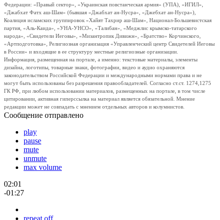
Федерации: «Правый сектор», «Украинская повстанческая армия» (УПА), «ИГИЛ»,
«Джабхат Фатх аш-Шам» (бывшая «Джабхат ан-Нусра», «Джебхат ан-Нусра»),
Коалиция исламских группировок «Хайят Тахрир аш-Шам», Национал-Большевистская
партия, «Аль-Каида», «УНА-УНСО», «Талибан», «Меджлис крымско-татарского
народа», «Свидетели Иеговы», «Мизантропик Дивижн», «Братство» Корчинского,
«Артподготовка», Религиозная организация «Управленческий центр Свидетелей Иеговы
в России» и входящие в ее структуру местные религиозные организации.
Информация, размещенная на портале, а именно: текстовые материалы, элементы
дизайна, логотипы, товарные знаки, фотографии, видео и аудио охраняются
законодательством Российской Федерации и международными нормами права и не
могут быть использованы без разрешения правообладателей. Согласно ст.ст. 1274,1275
ГК РФ, при любом использовании материалов, размещенных на портале, в том числе
цитировании, активная гиперссылка на материал является обязательной. Мнение
редакции может не совпадать с мнением отдельных авторов и колумнистов.
Сообщение отправлено
play
pause
mute
unmute
max volume
02:01
-01:27
repeat off