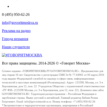
8 (495) 950-62-26
info@govoritmoskva.ru
Реклама на радио
Города вещания
Наши слушатели
Все права защищены. 2014-2026 © «Говорит Москва»
Сетевое издание «ГОВОРИТМОСКВА.РУ/GOVORITMOSKVA.RU». Предназначено для
лиц старше 16 лет. Свидетельство о регистрации СМИ Эл № 77-64961 от 04 марта 2016
года выдано Федеральной службой по надзору в сфере связи, информационных
технологий и массовых коммуникаций (Роскомнадзор). Адрес: 123298, Москва, ул. 3-я
Хорошевская, дом 12, пом. 22. Учредитель Общество с ограниченной ответственностью
«РУ ФМ» (123298 Москва, ул. 3-я Хорошевская, дом 12, пом. 22). Доменное имя сайта
GOVORITMOSKVA.RU. Территория распространения – Российская Федерация и
зарубежные страны. Языки: русский и английский. Главный редактор Бабаян Роман
Георгиевич. Email: info@govoritmoskva.ru. Номер телефона: +7 (495) 950-62-26
*Экстремистские и террористические организации, запрещенные в Российской