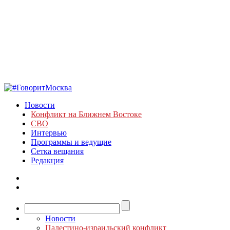
Новости
Конфликт на Ближнем Востоке
СВО
Интервью
Программы и ведущие
Сетка вещания
Редакция
Новости
Палестино-израильский конфликт