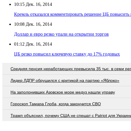
10:15
Дек. 16, 2014
Кремль отказался комментировать решение ЦБ повысить
10:08
Дек. 16, 2014
Доллар и евро резко упали на открытии торгов
01:12
Дек. 16, 2014
ЦБ резко повысил ключевую ставку до 17% годовых
Средняя пенсия неработающих превысила 35 тыс. в семи ре
Лидер ЛДПР обрушился с критикой на партию «Яблоко»
На заполонивших Азовское море медуз нашли управу
Гороскоп Тамара Глоба, когда закончится СВО
Трамп объяснил, почему США не спешат с Patriot для Украин