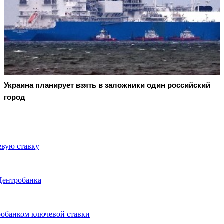
Украина планирует взять в заложники один российский
город
евую ставку
 Центробанка
обанком ключевой ставки