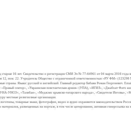
ше 16 лет. Свидетельство о регистрации СМИ Эл № 77-64961 от 04 марта 2016 года вы
ом 12, пом. 22. Учредитель Общество с ограниченной ответственностью «РУ ФМ» (123298 Мо
траны. Языки: русский и английский. Главный редактор Бабаян Роман Георгиевич. Email:
и: «Правый сектор», «Украинская повстанческая армия» (УПА), «ИГИЛ», «Джабхат Фатх а
«УНА-УНСО», «Талибан», «Меджлис крымско-татарского народа», «Свидетели Иеговы», «М
туру местные религиозные организации.
, логотипы, товарные знаки, фотографии, видео и аудио охраняются законодательством Ро
и материалов, размещенных на портале, в том числе цитировании, активная гиперссылка на 