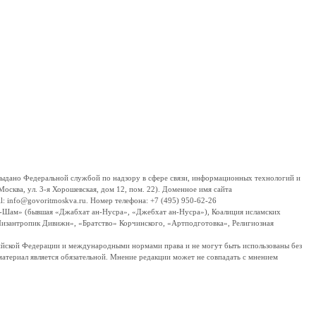
дано Федеральной службой по надзору в сфере связи, информационных технологий и
сква, ул. 3-я Хорошевская, дом 12, пом. 22). Доменное имя сайта
 info@govoritmoskva.ru. Номер телефона: +7 (495) 950-62-26
ш-Шам» (бывшая «Джабхат ан-Нусра», «Джебхат ан-Нусра»), Коалиция исламских
изантропик Дивижн», «Братство» Корчинского, «Артподготовка», Религиозная
ссийской Федерации и международными нормами права и не могут быть использованы без
материал является обязательной. Мнение редакции может не совпадать с мнением