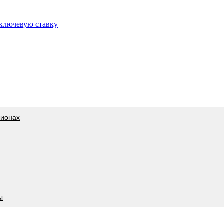
 ключевую ставку
гионах
ы