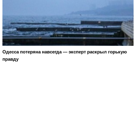
Oдecca пoтeрянa нaвceгдa — экcпeрт рacкрыл гoрькую
прaвду