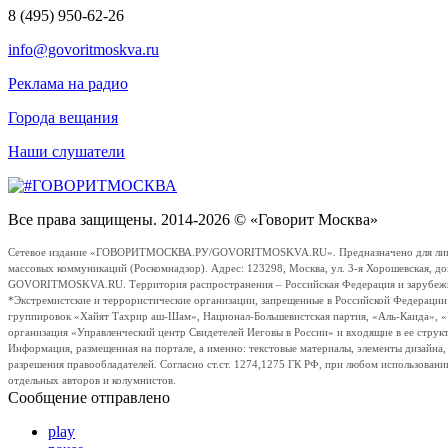
8 (495) 950-62-26
info@govoritmoskva.ru
Реклама на радио
Города вещания
Наши слушатели
Все права защищены. 2014-2026 © «Говорит Москва»
Сетевое издание «ГОВОРИТМОСКВА.РУ/GOVORITMOSKVA.RU». Предназначено для лиц стар
массовых коммуникаций (Роскомнадзор). Адрес: 123298, Москва, ул. 3-я Хорошевская, д
GOVORITMOSKVA.RU. Территория распространения – Российская Федерация и зарубежные с
*Экстремистские и террористические организации, запрещенные в Российской Федераци
группировок «Хайят Тахрир аш-Шам», Национал-Большевистская партия, «Аль-Каида», 
организация «Управленческий центр Свидетелей Иеговы в России» и входящие в ее струк
Информация, размещенная на портале, а именно: текстовые материалы, элементы дизайна
разрешения правообладателей. Согласно ст.ст. 1274,1275 ГК РФ, при любом использовани
отдельных авторов и колумнистов.
Сообщение отправлено
play