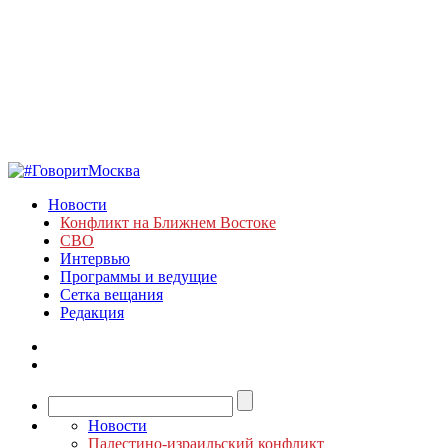
Новости
Конфликт на Ближнем Востоке
СВО
Интервью
Программы и ведущие
Сетка вещания
Редакция
Новости
Палестино-израильский конфликт