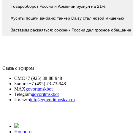
Товарооборот России и Армении рухнул на 21%
Хуситы пошли ва-банк: танкер Daisy стал новой мишенью
Заставим раскаяться: союзник России дал грозное обещание
Связь с эфиром
СМС
+7 (925) 88-88-948
Звонок
+7 (495) 73-73-948
MAX
govoritmskbot
Telegram
govoritmskbot
Письмо
info@govoritmoskva.ru
Новости