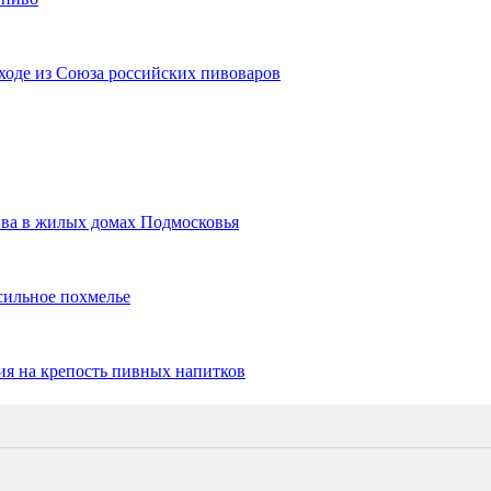
оде из Союза российских пивоваров
ва в жилых домах Подмосковья
сильное похмелье
ия на крепость пивных напитков