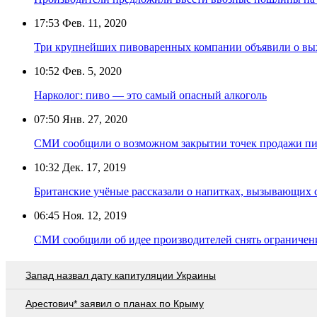
17:53
Фев. 11, 2020
Три крупнейших пивоваренных компании объявили о вых
10:52
Фев. 5, 2020
Нарколог: пиво — это самый опасный алкоголь
07:50
Янв. 27, 2020
СМИ сообщили о возможном закрытии точек продажи пи
10:32
Дек. 17, 2019
Британские учёные рассказали о напитках, вызывающих 
06:45
Ноя. 12, 2019
СМИ сообщили об идее производителей снять ограничен
Запад назвал дату капитуляции Украины
Арестович* заявил о планах по Крыму