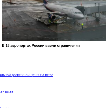
В 18 аэропортах России ввели ограничения
льной розничной цены на пиво
ву пива
 пиво