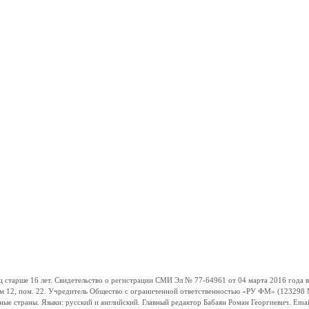
ше 16 лет. Свидетельство о регистрации СМИ Эл № 77-64961 от 04 марта 2016 года вы
ом 12, пом. 22. Учредитель Общество с ограниченной ответственностью «РУ ФМ» (123298 Мо
траны. Языки: русский и английский. Главный редактор Бабаян Роман Георгиевич. Email: