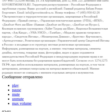
«РУ ФМ» (123298 Москва, ул. 3-я Хорошевская, дом 12, пом. 22). Доменное имя сайта
GOVORITMOSKVA.RU. Территория распространения – Российская Федерация и
зарубежные страны. Языки: русский и английский. Главный редактор Бабаян Роман
Георгиевич. Email: info@govoritmoskva.ru. Номер телефона: +7 (495) 950-62-26
*Экстремистские и террористические организации, запрещенные в Российской
Федерации: «Правый сектор», «Украинская повстанческая армия» (УПА), «ИГИЛ»,
«Джабхат Фатх аш-Шам» (бывшая «Джабхат ан-Нусра», «Джебхат ан-Нусра»),
Коалиция исламских группировок «Хайят Тахрир аш-Шам», Национал-Большевистская
партия, «Аль-Каида», «УНА-УНСО», «Талибан», «Меджлис крымско-татарского
народа», «Свидетели Иеговы», «Мизантропик Дивижн», «Братство» Корчинского,
«Артподготовка», Религиозная организация «Управленческий центр Свидетелей Иеговы
в России» и входящие в ее структуру местные религиозные организации.
Информация, размещенная на портале, а именно: текстовые материалы, элементы
дизайна, логотипы, товарные знаки, фотографии, видео и аудио охраняются
законодательством Российской Федерации и международными нормами права и не
могут быть использованы без разрешения правообладателей. Согласно ст.ст. 1274,1275
ГК РФ, при любом использовании материалов, размещенных на портале, в том числе
цитировании, активная гиперссылка на материал является обязательной. Мнение
редакции может не совпадать с мнением отдельных авторов и колумнистов.
Сообщение отправлено
play
pause
mute
unmute
max volume
02:01