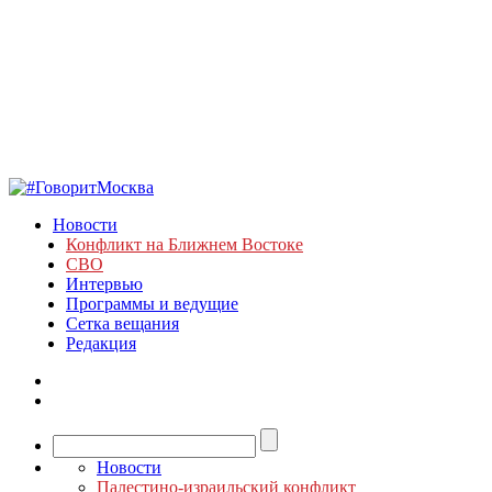
Новости
Конфликт на Ближнем Востоке
СВО
Интервью
Программы и ведущие
Сетка вещания
Редакция
Новости
Палестино-израильский конфликт