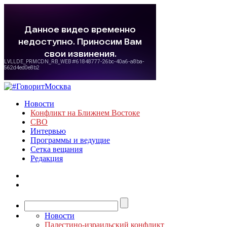
Новости
Конфликт на Ближнем Востоке
СВО
Интервью
Программы и ведущие
Сетка вещания
Редакция
Новости
Палестино-израильский конфликт