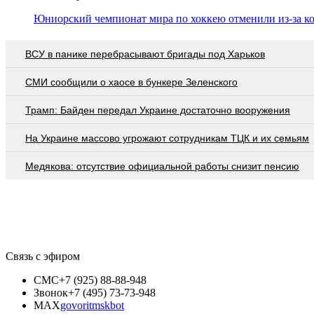
Юниорский чемпионат мира по хоккею отменили из-за к
ВСУ в панике перебрасывают бригады под Харьков
СМИ сообщили о хаосе в бункере Зеленского
Трамп: Байден передал Украине достаточно вооружения
На Украине массово угрожают сотрудникам ТЦК и их семьям
Медякова: отсутствие официальной работы снизит пенсию
Связь с эфиром
СМС
+7 (925) 88-88-948
Звонок
+7 (495) 73-73-948
MAX
govoritmskbot