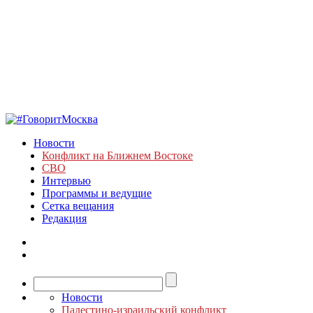
Новости
Конфликт на Ближнем Востоке
СВО
Интервью
Программы и ведущие
Сетка вещания
Редакция
Новости
Палестино-израильский конфликт