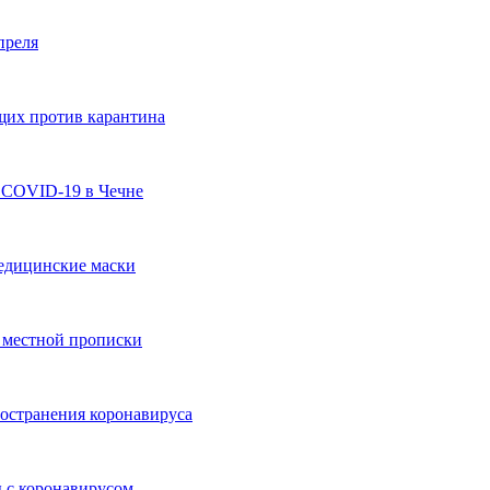
преля
щих против карантина
» COVID-19 в Чечне
едицинские маски
з местной прописки
ространения коронавируса
 с коронавирусом