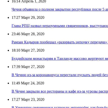
16:14
Апрель 1, 2020
Чечня объявила о полном закрытии республики после 5 а
17:27
Март 29, 2020
Глава РПЦ назвал неразумными священников, выступаю
23:46
Март 28, 2020
Рамзан Кадыров пообещал «разорвать цепочку передачи
18:10
Март 27, 2020
Буддийским монастырям в Таиланде массово жертвуют м
17:39
Март 27, 2020
В Чечню из-за коронавируса перестали пускать людей бе
11:49
Март 24, 2020
В Чечне закрыли все рестораны и кафе из-за угрозы расп
17:27
Март 23, 2020
В Удмуртии священники устроили автопробег для борьбы