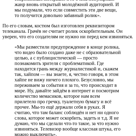
жанр вновь открытый молодёжной аудиторией. И
мы подумали, что если совместить эти две вещи,
то получится довольно забавный ролик».
По его словам, костюм был изготовлен реквизитором
телеканала. Грачёв не считает ролик оскорбительным. Он
уверен, что его создателям не нужно ни перед кем извиняться.
«Мы разместили предупреждение в конце ролика,
что видео было создано даже не с образовательной
целью, а с публицистической — просто
познакомить зрителя с проблематикой. Где
находится грань между журналистикой и, скажем
так, хайпом — вы знаете, я, честно говоря, в этом
хайпе не вижу ничего плохого. Безусловно, мы
переживаем за события и за то, что происходит в
мире. Ну, давайте зайдём в интернет и посмотрим
количество мемасиков, которое нам всем
прилетело про гречку, туалетную бумагу и всё
прочее. Мы-то ещё держали себя в руках. Я
считаю, что там баланс соблюдён и нет ни одного
слова, которое может оскорбить, задеть и т.д. Я не
думаю, что мы сделали что-то такое, за что нужно
извиняться. Телевизор вообще классная штука, его
можно выключить».