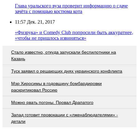
Глава уральского вуза проверит информацию о сдаче
зачёта с помощью костюма кота
11:57
Дек. 21, 2017
«Физрука» и Comedy Club попросили быть аккуратнее,
«чтобы не пришлось извиняться»
Стало известно, откуда запускали беспилотники на
Казань
Туск заявил о решающих днях украинского конфликта
Мэр Хиросимы в годовщину бомбардировки
раскритиковал Россию
Можно рвать погоны. Провал Драпатого
Запад готовит провокации с «лженаблюдателями» -
детали