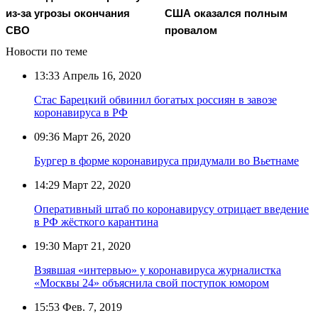
из-за угрозы окончания
США оказался полным
СВО
провалом
Новости по теме
13:33
Апрель 16, 2020
Cтас Барецкий обвинил богатых россиян в завозе
коронавируса в РФ
09:36
Март 26, 2020
Бургер в форме коронавируса придумали во Вьетнаме
14:29
Март 22, 2020
Оперативный штаб по коронавирусу отрицает введение
в РФ жёсткого карантина
19:30
Март 21, 2020
Взявшая «интервью» у коронавируса журналистка
«Москвы 24» объяснила свой поступок юмором
15:53
Фев. 7, 2019