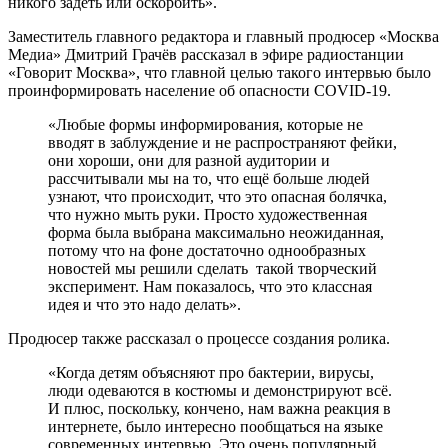
никого задеть или оскорбить».
Заместитель главного редактора и главный продюсер «Москва
Медиа» Дмитрий Грачёв рассказал в эфире радиостанции
«Говорит Москва», что главной целью такого интервью было
проинформировать население об опасности COVID-19.
«Любые формы информирования, которые не
вводят в заблуждение и не распространяют фейки,
они хороши, они для разной аудитории и
рассчитывали мы на то, что ещё больше людей
узнают, что происходит, что это опасная болячка,
что нужно мыть руки. Просто художественная
форма была выбрана максимально неожиданная,
потому что на фоне достаточно однообразных
новостей мы решили сделать такой творческий
эксперимент. Нам показалось, что это классная
идея и что это надо делать».
Продюсер также рассказал о процессе создания ролика.
«Когда детям объясняют про бактерии, вирусы,
люди одеваются в костюмы и демонстрируют всё.
И плюс, поскольку, кончено, нам важна реакция в
интернете, было интересно пообщаться на языке
современных интервью. Это очень популярный