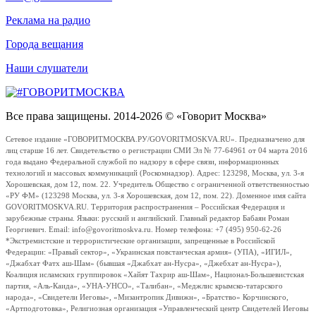
Реклама на радио
Города вещания
Наши слушатели
Все права защищены. 2014-2026 © «Говорит Москва»
Сетевое издание «ГОВОРИТМОСКВА.РУ/GOVORITMOSKVA.RU». Предназначено для
лиц старше 16 лет. Свидетельство о регистрации СМИ Эл № 77-64961 от 04 марта 2016
года выдано Федеральной службой по надзору в сфере связи, информационных
технологий и массовых коммуникаций (Роскомнадзор). Адрес: 123298, Москва, ул. 3-я
Хорошевская, дом 12, пом. 22. Учредитель Общество с ограниченной ответственностью
«РУ ФМ» (123298 Москва, ул. 3-я Хорошевская, дом 12, пом. 22). Доменное имя сайта
GOVORITMOSKVA.RU. Территория распространения – Российская Федерация и
зарубежные страны. Языки: русский и английский. Главный редактор Бабаян Роман
Георгиевич. Email: info@govoritmoskva.ru. Номер телефона: +7 (495) 950-62-26
*Экстремистские и террористические организации, запрещенные в Российской
Федерации: «Правый сектор», «Украинская повстанческая армия» (УПА), «ИГИЛ»,
«Джабхат Фатх аш-Шам» (бывшая «Джабхат ан-Нусра», «Джебхат ан-Нусра»),
Коалиция исламских группировок «Хайят Тахрир аш-Шам», Национал-Большевистская
партия, «Аль-Каида», «УНА-УНСО», «Талибан», «Меджлис крымско-татарского
народа», «Свидетели Иеговы», «Мизантропик Дивижн», «Братство» Корчинского,
«Артподготовка», Религиозная организация «Управленческий центр Свидетелей Иеговы