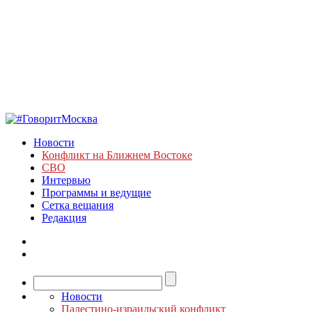
Новости
Конфликт на Ближнем Востоке
СВО
Интервью
Программы и ведущие
Сетка вещания
Редакция
Новости
Палестино-израильский конфликт