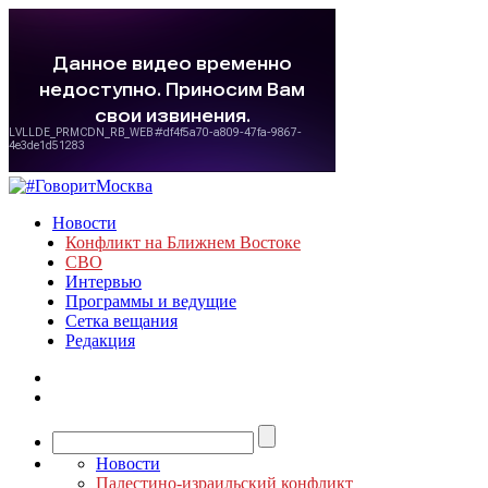
Новости
Конфликт на Ближнем Востоке
СВО
Интервью
Программы и ведущие
Сетка вещания
Редакция
Новости
Палестино-израильский конфликт