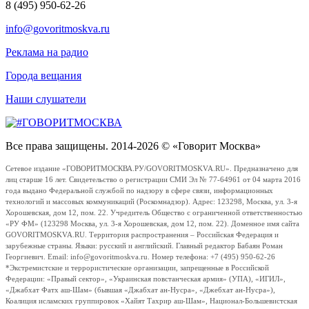
8 (495) 950-62-26
info@govoritmoskva.ru
Реклама на радио
Города вещания
Наши слушатели
Все права защищены. 2014-2026 © «Говорит Москва»
Сетевое издание «ГОВОРИТМОСКВА.РУ/GOVORITMOSKVA.RU». Предназначено для
лиц старше 16 лет. Свидетельство о регистрации СМИ Эл № 77-64961 от 04 марта 2016
года выдано Федеральной службой по надзору в сфере связи, информационных
технологий и массовых коммуникаций (Роскомнадзор). Адрес: 123298, Москва, ул. 3-я
Хорошевская, дом 12, пом. 22. Учредитель Общество с ограниченной ответственностью
«РУ ФМ» (123298 Москва, ул. 3-я Хорошевская, дом 12, пом. 22). Доменное имя сайта
GOVORITMOSKVA.RU. Территория распространения – Российская Федерация и
зарубежные страны. Языки: русский и английский. Главный редактор Бабаян Роман
Георгиевич. Email: info@govoritmoskva.ru. Номер телефона: +7 (495) 950-62-26
*Экстремистские и террористические организации, запрещенные в Российской
Федерации: «Правый сектор», «Украинская повстанческая армия» (УПА), «ИГИЛ»,
«Джабхат Фатх аш-Шам» (бывшая «Джабхат ан-Нусра», «Джебхат ан-Нусра»),
Коалиция исламских группировок «Хайят Тахрир аш-Шам», Национал-Большевистская