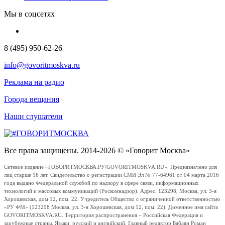
Мы в соцсетях
8 (495) 950-62-26
info@govoritmoskva.ru
Реклама на радио
Города вещания
Наши слушатели
Все права защищены. 2014-2026 © «Говорит Москва»
Сетевое издание «ГОВОРИТМОСКВА.РУ/GOVORITMOSKVA.RU». Предназначено для
лиц старше 16 лет. Свидетельство о регистрации СМИ Эл № 77-64961 от 04 марта 2016
года выдано Федеральной службой по надзору в сфере связи, информационных
технологий и массовых коммуникаций (Роскомнадзор). Адрес: 123298, Москва, ул. 3-я
Хорошевская, дом 12, пом. 22. Учредитель Общество с ограниченной ответственностью
«РУ ФМ» (123298 Москва, ул. 3-я Хорошевская, дом 12, пом. 22). Доменное имя сайта
GOVORITMOSKVA.RU. Территория распространения – Российская Федерация и
зарубежные страны. Языки: русский и английский. Главный редактор Бабаян Роман