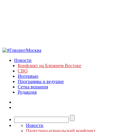
Новости
Конфликт на Ближнем Востоке
СВО
Интервью
Программы и ведущие
Сетка вещания
Редакция
Новости
Палестино-израильский конфликт