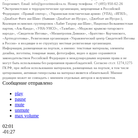
Георгиевич. Email: info@govoritmoskva.ru. Номер телефона: +7 (495) 950-62-26
*Экстремистские и террористические организации, запрещенные в Российской
Федерации: «Правый сектор», «Украинская повстанческая армия» (УПА), «ИГИЛ»,
«Джабхат Фатх аш-Шам» (бывшая «Джабхат ан-Нусра», «Джебхат ан-Нусра»),
Коалиция исламских группировок «Хайят Тахрир аш-Шам», Национал-Большевистская
партия, «Аль-Каида», «УНА-УНСО», «Талибан», «Меджлис крымско-татарского
народа», «Свидетели Иеговы», «Мизантропик Дивижн», «Братство» Корчинского,
«Артподготовка», Религиозная организация «Управленческий центр Свидетелей Иеговы
в России» и входящие в ее структуру местные религиозные организации.
Информация, размещенная на портале, а именно: текстовые материалы, элементы
дизайна, логотипы, товарные знаки, фотографии, видео и аудио охраняются
законодательством Российской Федерации и международными нормами права и не
могут быть использованы без разрешения правообладателей. Согласно ст.ст. 1274,1275
ГК РФ, при любом использовании материалов, размещенных на портале, в том числе
цитировании, активная гиперссылка на материал является обязательной. Мнение
редакции может не совпадать с мнением отдельных авторов и колумнистов.
Сообщение отправлено
play
pause
mute
unmute
max volume
02:01
-01:27