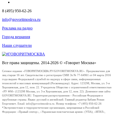
8 (495) 950-62-26
info@govoritmoskva.ru
Реклама на радио
Города вещания
Наши слушатели
Все права защищены. 2014-2026 © «Говорит Москва»
Сетевое издание «ГОВОРИТМОСКВА.РУ/GOVORITMOSKVA.RU». Предназначено для
лиц старше 16 лет. Свидетельство о регистрации СМИ Эл № 77-64961 от 04 марта 2016
года выдано Федеральной службой по надзору в сфере связи, информационных
технологий и массовых коммуникаций (Роскомнадзор). Адрес: 123298, Москва, ул. 3-я
Хорошевская, дом 12, пом. 22. Учредитель Общество с ограниченной ответственностью
«РУ ФМ» (123298 Москва, ул. 3-я Хорошевская, дом 12, пом. 22). Доменное имя сайта
GOVORITMOSKVA.RU. Территория распространения – Российская Федерация и
зарубежные страны. Языки: русский и английский. Главный редактор Бабаян Роман
Георгиевич. Email: info@govoritmoskva.ru. Номер телефона: +7 (495) 950-62-26
*Экстремистские и террористические организации, запрещенные в Российской
Федерации: «Правый сектор», «Украинская повстанческая армия» (УПА), «ИГИЛ»,