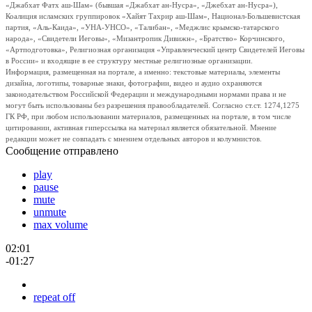
«Джабхат Фатх аш-Шам» (бывшая «Джабхат ан-Нусра», «Джебхат ан-Нусра»),
Коалиция исламских группировок «Хайят Тахрир аш-Шам», Национал-Большевистская
партия, «Аль-Каида», «УНА-УНСО», «Талибан», «Меджлис крымско-татарского
народа», «Свидетели Иеговы», «Мизантропик Дивижн», «Братство» Корчинского,
«Артподготовка», Религиозная организация «Управленческий центр Свидетелей Иеговы
в России» и входящие в ее структуру местные религиозные организации.
Информация, размещенная на портале, а именно: текстовые материалы, элементы
дизайна, логотипы, товарные знаки, фотографии, видео и аудио охраняются
законодательством Российской Федерации и международными нормами права и не
могут быть использованы без разрешения правообладателей. Согласно ст.ст. 1274,1275
ГК РФ, при любом использовании материалов, размещенных на портале, в том числе
цитировании, активная гиперссылка на материал является обязательной. Мнение
редакции может не совпадать с мнением отдельных авторов и колумнистов.
Сообщение отправлено
play
pause
mute
unmute
max volume
02:01
-01:27
repeat off