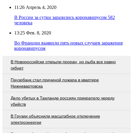
11:26
Апрель 4, 2020
В России за сутки заразились коронавирусом 582
человека
13:25
Фев. 8, 2020
Во Франции выявили пять новых случаев заражения
коронавирусом
В Новороссийске открыли проран, но рыба все равно
гибнет
Пауэрбанк стал причиной пожара в квартире
Нижневартовска
Дело убитых в Таиланде россиян прекратило череду
убийств
В Грузии объяснили масштабное отключение
электроэнергии