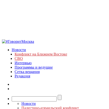
Новости
Конфликт на Ближнем Востоке
СВО
Интервью
Программы и ведущие
Сетка вещания
Редакция
Новости
Палестино-израильский конфликт