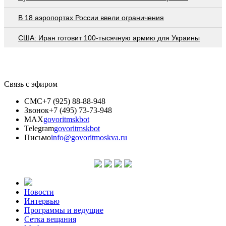
В 18 аэропортах России ввели ограничения
США: Иран готовит 100-тысячную армию для Украины
Связь с эфиром
СМС
+7 (925) 88-88-948
Звонок
+7 (495) 73-73-948
MAX
govoritmskbot
Telegram
govoritmskbot
Письмо
info@govoritmoskva.ru
Новости
Интервью
Программы и ведущие
Сетка вещания