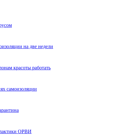
ирусом
оизоляции на две недели
лонам красоты работать
иях самоизоляции
арантина
филактики ОРВИ