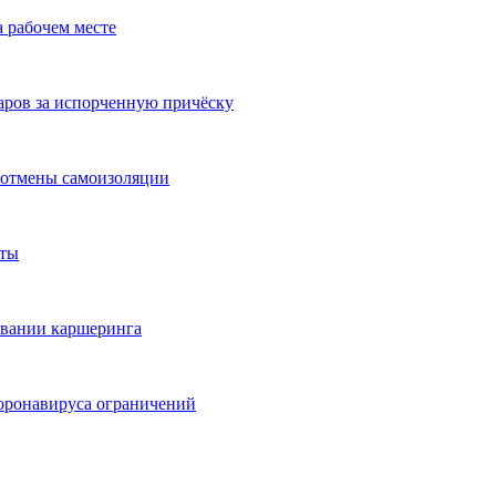
а рабочем месте
аров за испорченную причёску
 отмены самоизоляции
оты
овании каршеринга
коронавируса ограничений