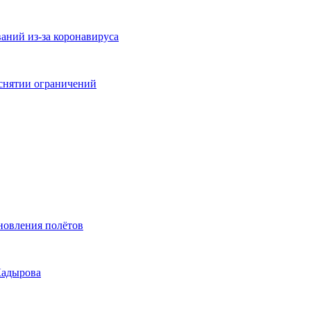
аний из-за коронавируса
 снятии ограничений
новления полётов
Кадырова