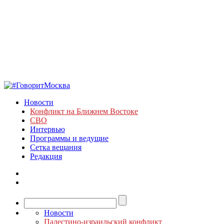
Новости
Конфликт на Ближнем Востоке
СВО
Интервью
Программы и ведущие
Сетка вещания
Редакция
Новости
Палестино-израильский конфликт