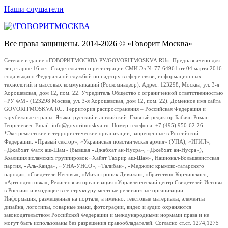
Наши слушатели
Все права защищены. 2014-2026 © «Говорит Москва»
Сетевое издание «ГОВОРИТМОСКВА.РУ/GOVORITMOSKVA.RU». Предназначено для
лиц старше 16 лет. Свидетельство о регистрации СМИ Эл № 77-64961 от 04 марта 2016
года выдано Федеральной службой по надзору в сфере связи, информационных
технологий и массовых коммуникаций (Роскомнадзор). Адрес: 123298, Москва, ул. 3-я
Хорошевская, дом 12, пом. 22. Учредитель Общество с ограниченной ответственностью
«РУ ФМ» (123298 Москва, ул. 3-я Хорошевская, дом 12, пом. 22). Доменное имя сайта
GOVORITMOSKVA.RU. Территория распространения – Российская Федерация и
зарубежные страны. Языки: русский и английский. Главный редактор Бабаян Роман
Георгиевич. Email: info@govoritmoskva.ru. Номер телефона: +7 (495) 950-62-26
*Экстремистские и террористические организации, запрещенные в Российской
Федерации: «Правый сектор», «Украинская повстанческая армия» (УПА), «ИГИЛ»,
«Джабхат Фатх аш-Шам» (бывшая «Джабхат ан-Нусра», «Джебхат ан-Нусра»),
Коалиция исламских группировок «Хайят Тахрир аш-Шам», Национал-Большевистская
партия, «Аль-Каида», «УНА-УНСО», «Талибан», «Меджлис крымско-татарского
народа», «Свидетели Иеговы», «Мизантропик Дивижн», «Братство» Корчинского,
«Артподготовка», Религиозная организация «Управленческий центр Свидетелей Иеговы
в России» и входящие в ее структуру местные религиозные организации.
Информация, размещенная на портале, а именно: текстовые материалы, элементы
дизайна, логотипы, товарные знаки, фотографии, видео и аудио охраняются
законодательством Российской Федерации и международными нормами права и не
могут быть использованы без разрешения правообладателей. Согласно ст.ст. 1274,1275