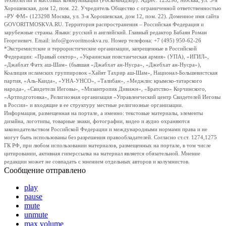
технологий и массовых коммуникаций (Роскомнадзор). Адрес: 123298, Москва, ул. 3-я
Хорошевская, дом 12, пом. 22. Учредитель Общество с ограниченной ответственностью
«РУ ФМ» (123298 Москва, ул. 3-я Хорошевская, дом 12, пом. 22). Доменное имя сайта
GOVORITMOSKVA.RU. Территория распространения – Российская Федерация и
зарубежные страны. Языки: русский и английский. Главный редактор Бабаян Роман
Георгиевич. Email: info@govoritmoskva.ru. Номер телефона: +7 (495) 950-62-26
*Экстремистские и террористические организации, запрещенные в Российской
Федерации: «Правый сектор», «Украинская повстанческая армия» (УПА), «ИГИЛ»,
«Джабхат Фатх аш-Шам» (бывшая «Джабхат ан-Нусра», «Джебхат ан-Нусра»),
Коалиция исламских группировок «Хайят Тахрир аш-Шам», Национал-Большевистская
партия, «Аль-Каида», «УНА-УНСО», «Талибан», «Меджлис крымско-татарского
народа», «Свидетели Иеговы», «Мизантропик Дивижн», «Братство» Корчинского,
«Артподготовка», Религиозная организация «Управленческий центр Свидетелей Иеговы
в России» и входящие в ее структуру местные религиозные организации.
Информация, размещенная на портале, а именно: текстовые материалы, элементы
дизайна, логотипы, товарные знаки, фотографии, видео и аудио охраняются
законодательством Российской Федерации и международными нормами права и не
могут быть использованы без разрешения правообладателей. Согласно ст.ст. 1274,1275
ГК РФ, при любом использовании материалов, размещенных на портале, в том числе
цитировании, активная гиперссылка на материал является обязательной. Мнение
редакции может не совпадать с мнением отдельных авторов и колумнистов.
Сообщение отправлено
play
pause
mute
unmute
max volume