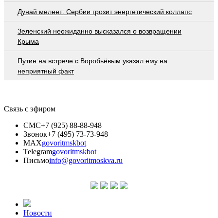
Дунай мелеет: Сербии грозит энергетический коллапс
Зеленский неожиданно высказался о возвращении
Крыма
Путин на встрече с Воробьёвым указал ему на
неприятный факт
Связь с эфиром
СМС
+7 (925) 88-88-948
Звонок
+7 (495) 73-73-948
MAX
govoritmskbot
Telegram
govoritmskbot
Письмо
info@govoritmoskva.ru
Новости