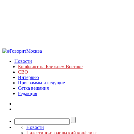
Новости
Конфликт на Ближнем Востоке
СВО
Интервью
Программы и ведущие
Сетка вещания
Редакция
Новости
Палестино-израильский конфликт