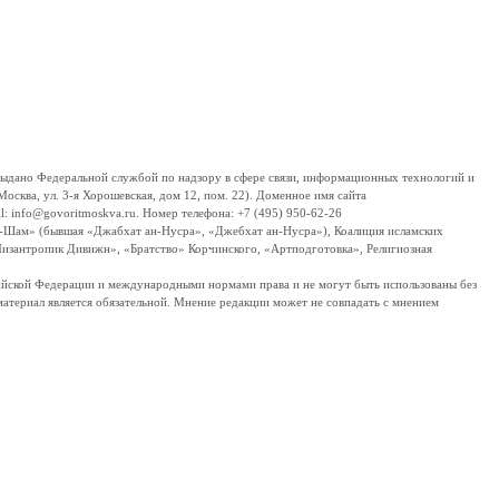
дано Федеральной службой по надзору в сфере связи, информационных технологий и
сква, ул. 3-я Хорошевская, дом 12, пом. 22). Доменное имя сайта
 info@govoritmoskva.ru. Номер телефона: +7 (495) 950-62-26
ш-Шам» (бывшая «Джабхат ан-Нусра», «Джебхат ан-Нусра»), Коалиция исламских
изантропик Дивижн», «Братство» Корчинского, «Артподготовка», Религиозная
ссийской Федерации и международными нормами права и не могут быть использованы без
материал является обязательной. Мнение редакции может не совпадать с мнением