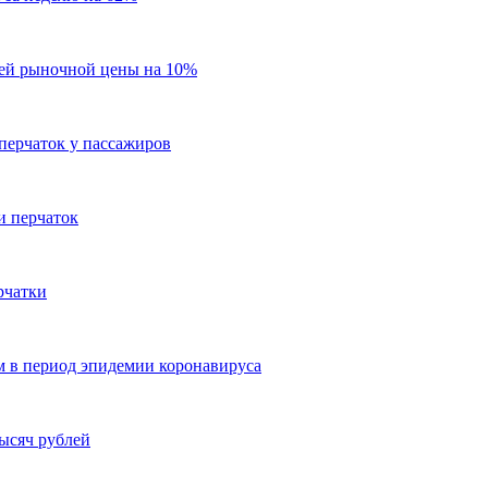
ней рыночной цены на 10%
перчаток у пассажиров
и перчаток
рчатки
м в период эпидемии коронавируса
тысяч рублей