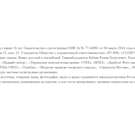
ше 16 лет. Свидетельство о регистрации СМИ Эл № 77-64961 от 04 марта 2016 года вы
ом 12, пом. 22. Учредитель Общество с ограниченной ответственностью «РУ ФМ» (123298 Мо
траны. Языки: русский и английский. Главный редактор Бабаян Роман Георгиевич. Email:
и: «Правый сектор», «Украинская повстанческая армия» (УПА), «ИГИЛ», «Джабхат Фатх а
«УНА-УНСО», «Талибан», «Меджлис крымско-татарского народа», «Свидетели Иеговы», «М
туру местные религиозные организации.
, логотипы, товарные знаки, фотографии, видео и аудио охраняются законодательством Ро
и материалов, размещенных на портале, в том числе цитировании, активная гиперссылка на 