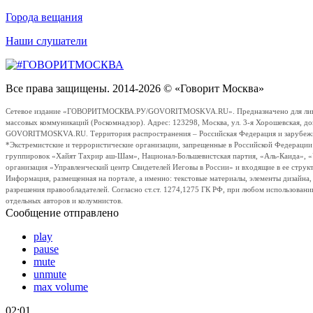
Города вещания
Наши слушатели
Все права защищены. 2014-2026 © «Говорит Москва»
Сетевое издание «ГОВОРИТМОСКВА.РУ/GOVORITMOSKVA.RU». Предназначено для лиц стар
массовых коммуникаций (Роскомнадзор). Адрес: 123298, Москва, ул. 3-я Хорошевская, д
GOVORITMOSKVA.RU. Территория распространения – Российская Федерация и зарубежные с
*Экстремистские и террористические организации, запрещенные в Российской Федераци
группировок «Хайят Тахрир аш-Шам», Национал-Большевистская партия, «Аль-Каида», 
организация «Управленческий центр Свидетелей Иеговы в России» и входящие в ее струк
Информация, размещенная на портале, а именно: текстовые материалы, элементы дизайна
разрешения правообладателей. Согласно ст.ст. 1274,1275 ГК РФ, при любом использовани
отдельных авторов и колумнистов.
Сообщение отправлено
play
pause
mute
unmute
max volume
02:01