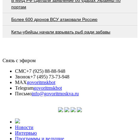
В МИД РФ сделали заявление об ударах Украины по
портам
Более 600 дронов ВСУ атаковали Россию
Киты-убийцы начали взрывать рыб ради забавы
Связь с эфиром
СМС
+7 (925) 88-88-948
Звонок
+7 (495) 73-73-948
MAX
govoritmskbot
Telegram
govoritmskbot
Письмо
info@govoritmoskva.ru
Новости
Интервью
Программы и ведущие