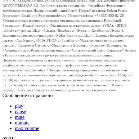
«РУ ФМ» (123298 Москва, ул. 3-я Хорошевская, дом 12, пом. 22). Доменное имя сайта
GOVORITMOSKVA.RU. Территория распространения – Российская Федерация и
зарубежные страны. Языки: русский и английский. Главный редактор Бабаян Роман
Георгиевич. Email: info@govoritmoskva.ru. Номер телефона: +7 (495) 950-62-26
*Экстремистские и террористические организации, запрещенные в Российской
Федерации: «Правый сектор», «Украинская повстанческая армия» (УПА), «ИГИЛ»,
«Джабхат Фатх аш-Шам» (бывшая «Джабхат ан-Нусра», «Джебхат ан-Нусра»),
Коалиция исламских группировок «Хайят Тахрир аш-Шам», Национал-Большевистская
партия, «Аль-Каида», «УНА-УНСО», «Талибан», «Меджлис крымско-татарского
народа», «Свидетели Иеговы», «Мизантропик Дивижн», «Братство» Корчинского,
«Артподготовка», Религиозная организация «Управленческий центр Свидетелей Иеговы
в России» и входящие в ее структуру местные религиозные организации.
Информация, размещенная на портале, а именно: текстовые материалы, элементы
дизайна, логотипы, товарные знаки, фотографии, видео и аудио охраняются
законодательством Российской Федерации и международными нормами права и не
могут быть использованы без разрешения правообладателей. Согласно ст.ст. 1274,1275
ГК РФ, при любом использовании материалов, размещенных на портале, в том числе
цитировании, активная гиперссылка на материал является обязательной. Мнение
редакции может не совпадать с мнением отдельных авторов и колумнистов.
Сообщение отправлено
play
pause
mute
unmute
max volume
02:01