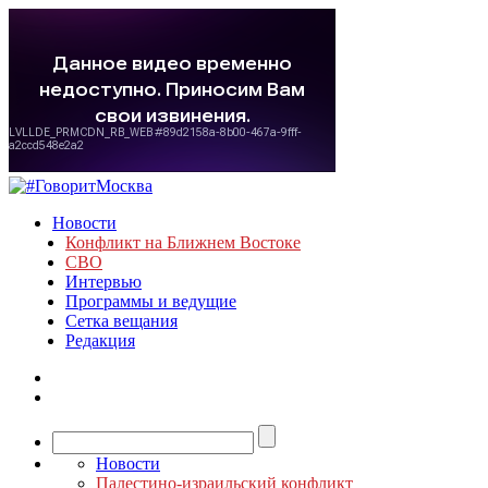
Новости
Конфликт на Ближнем Востоке
СВО
Интервью
Программы и ведущие
Сетка вещания
Редакция
Новости
Палестино-израильский конфликт