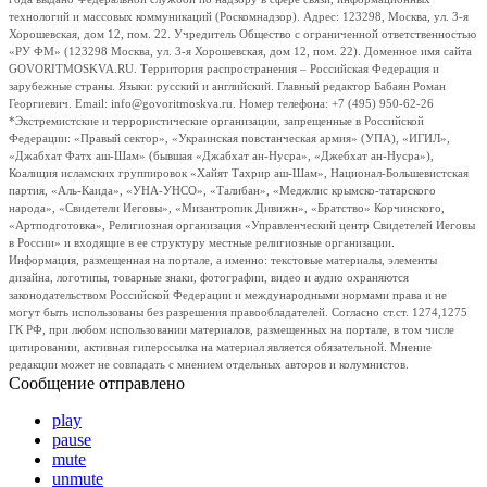
технологий и массовых коммуникаций (Роскомнадзор). Адрес: 123298, Москва, ул. 3-я
Хорошевская, дом 12, пом. 22. Учредитель Общество с ограниченной ответственностью
«РУ ФМ» (123298 Москва, ул. 3-я Хорошевская, дом 12, пом. 22). Доменное имя сайта
GOVORITMOSKVA.RU. Территория распространения – Российская Федерация и
зарубежные страны. Языки: русский и английский. Главный редактор Бабаян Роман
Георгиевич. Email: info@govoritmoskva.ru. Номер телефона: +7 (495) 950-62-26
*Экстремистские и террористические организации, запрещенные в Российской
Федерации: «Правый сектор», «Украинская повстанческая армия» (УПА), «ИГИЛ»,
«Джабхат Фатх аш-Шам» (бывшая «Джабхат ан-Нусра», «Джебхат ан-Нусра»),
Коалиция исламских группировок «Хайят Тахрир аш-Шам», Национал-Большевистская
партия, «Аль-Каида», «УНА-УНСО», «Талибан», «Меджлис крымско-татарского
народа», «Свидетели Иеговы», «Мизантропик Дивижн», «Братство» Корчинского,
«Артподготовка», Религиозная организация «Управленческий центр Свидетелей Иеговы
в России» и входящие в ее структуру местные религиозные организации.
Информация, размещенная на портале, а именно: текстовые материалы, элементы
дизайна, логотипы, товарные знаки, фотографии, видео и аудио охраняются
законодательством Российской Федерации и международными нормами права и не
могут быть использованы без разрешения правообладателей. Согласно ст.ст. 1274,1275
ГК РФ, при любом использовании материалов, размещенных на портале, в том числе
цитировании, активная гиперссылка на материал является обязательной. Мнение
редакции может не совпадать с мнением отдельных авторов и колумнистов.
Сообщение отправлено
play
pause
mute
unmute