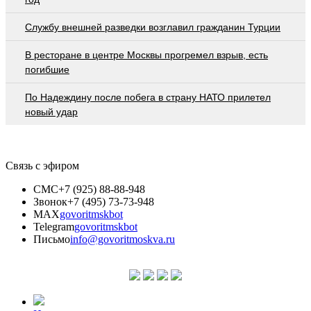
Службу внешней разведки возглавил гражданин Турции
В ресторане в центре Москвы прогремел взрыв, есть
погибшие
По Надеждину после побега в страну НАТО прилетел
новый удар
Связь с эфиром
СМС
+7 (925) 88-88-948
Звонок
+7 (495) 73-73-948
MAX
govoritmskbot
Telegram
govoritmskbot
Письмо
info@govoritmoskva.ru