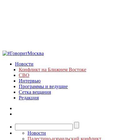
Новости
Конфликт на Ближнем Востоке
СВО
Интервью
Программы и ведущие
Сетка вещания
Редакция
Новости
Палестино-израильский конфликт