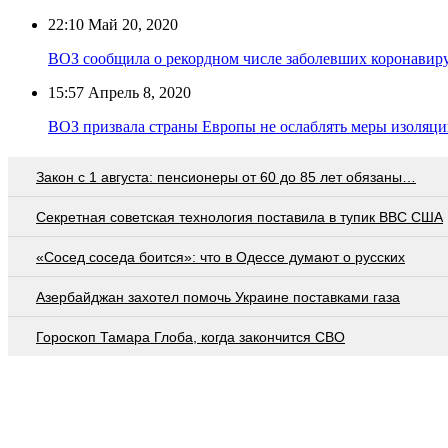
22:10
Май 20, 2020
ВОЗ сообщила о рекордном числе заболевших коронавиру
15:57
Апрель 8, 2020
ВОЗ призвала страны Европы не ослаблять меры изоляци
Закон с 1 августа: пенсионеры от 60 до 85 лет обязаны…
Секретная советская технология поставила в тупик ВВС США
«Сосед соседа боится»: что в Одессе думают о русских
Азербайджан захотел помочь Украине поставками газа
Гороскоп Тамара Глоба, когда закончится СВО