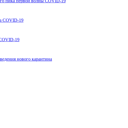
ого пика первой волны COVID-19
за COVID-19
 COVID-19
ведения нового карантина