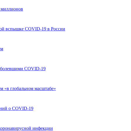
0 миллионов
рой вспышке COVID-19 в России
ом
реболевшими COVID-19
ом «в глобальном масштабе»
ений о COVID-19
 коронавирусной инфекции