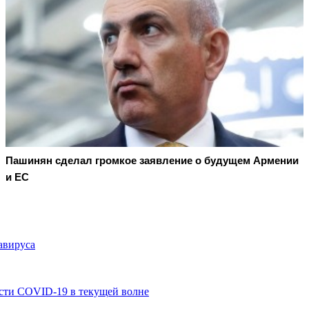
Пашинян сделал громкое заявление о будущем Армении
и ЕС
авируса
ости COVID-19 в текущей волне