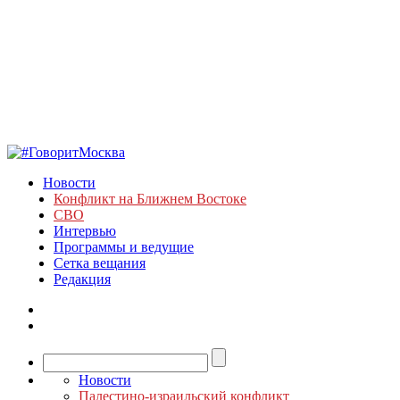
Новости
Конфликт на Ближнем Востоке
СВО
Интервью
Программы и ведущие
Сетка вещания
Редакция
Новости
Палестино-израильский конфликт