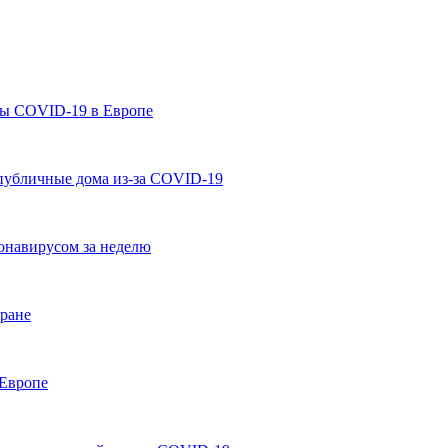
ны COVID-19 в Европе
 публичные дома из-за COVID-19
онавирусом за неделю
тране
 Европе