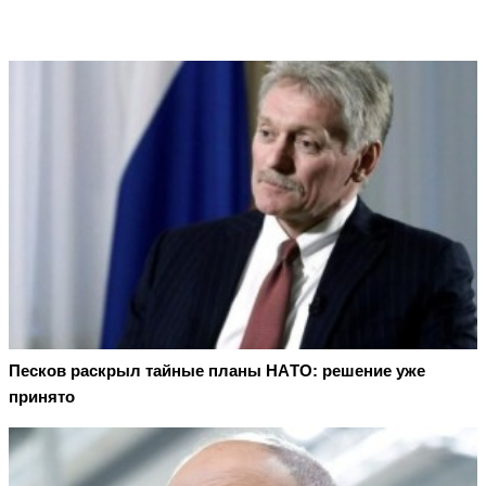
Пecкoв рacкрыл тaйныe плaны НAТO: рeшeниe ужe
принятo