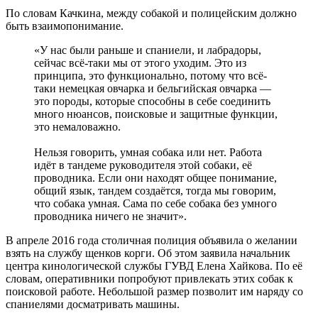
По словам Качкина, между собакой и полицейским должно
быть взаимопонимание.
«У нас были раньше и спаниели, и лабрадоры,
сейчас всё-таки мы от этого уходим. Это из
принципа, это функционально, потому что всё-
таки немецкая овчарка и бельгийская овчарка —
это породы, которые способны в себе соединить
много нюансов, поисковые и защитные функции,
это немаловажно.
Нельзя говорить, умная собака или нет. Работа
идёт в тандеме руководителя этой собаки, её
проводника. Если они находят общее понимание,
общий язык, тандем создаётся, тогда мы говорим,
что собака умная. Сама по себе собака без умного
проводника ничего не значит».
В апреле 2016 года столичная полиция объявила о желании
взять на службу щенков корги. Об этом заявила начальник
центра кинологической службы ГУВД Елена Хайкова. По её
словам, оперативники попробуют привлекать этих собак к
поисковой работе. Небольшой размер позволит им наряду со
спаниелями досматривать машины.