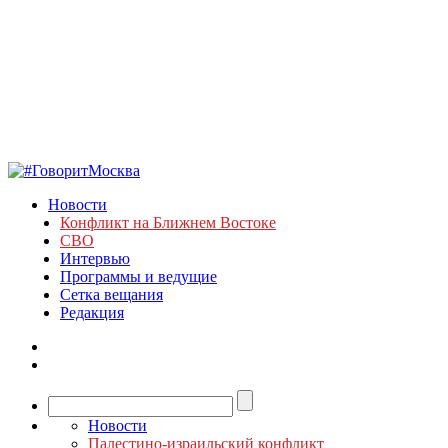
Новости
Конфликт на Ближнем Востоке
СВО
Интервью
Программы и ведущие
Сетка вещания
Редакция
Новости
Палестино-израильский конфликт