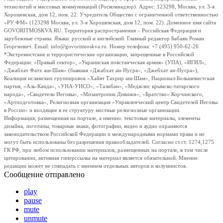
технологий и массовых коммуникаций (Роскомнадзор). Адрес: 123298, Москва, ул. 3-я
Хорошевская, дом 12, пом. 22. Учредитель Общество с ограниченной ответственностью
«РУ ФМ» (123298 Москва, ул. 3-я Хорошевская, дом 12, пом. 22). Доменное имя сайта
GOVORITMOSKVA.RU. Территория распространения – Российская Федерация и
зарубежные страны. Языки: русский и английский. Главный редактор Бабаян Роман
Георгиевич. Email: info@govoritmoskva.ru. Номер телефона: +7 (495) 950-62-26
*Экстремистские и террористические организации, запрещенные в Российской
Федерации: «Правый сектор», «Украинская повстанческая армия» (УПА), «ИГИЛ»,
«Джабхат Фатх аш-Шам» (бывшая «Джабхат ан-Нусра», «Джебхат ан-Нусра»),
Коалиция исламских группировок «Хайят Тахрир аш-Шам», Национал-Большевистская
партия, «Аль-Каида», «УНА-УНСО», «Талибан», «Меджлис крымско-татарского
народа», «Свидетели Иеговы», «Мизантропик Дивижн», «Братство» Корчинского,
«Артподготовка», Религиозная организация «Управленческий центр Свидетелей Иеговы
в России» и входящие в ее структуру местные религиозные организации.
Информация, размещенная на портале, а именно: текстовые материалы, элементы
дизайна, логотипы, товарные знаки, фотографии, видео и аудио охраняются
законодательством Российской Федерации и международными нормами права и не
могут быть использованы без разрешения правообладателей. Согласно ст.ст. 1274,1275
ГК РФ, при любом использовании материалов, размещенных на портале, в том числе
цитировании, активная гиперссылка на материал является обязательной. Мнение
редакции может не совпадать с мнением отдельных авторов и колумнистов.
Сообщение отправлено
play
pause
mute
unmute