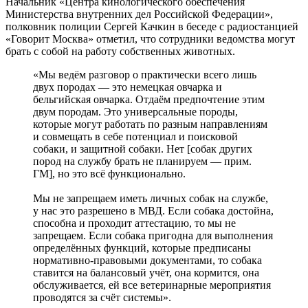
Начальник «Центра кинологического обеспечения
Министерства внутренних дел Российской Федерации»,
полковник полиции Сергей Качкин в беседе с радиостанцией
«Говорит Москва» отметил, что сотрудники ведомства могут
брать с собой на работу собственных животных.
«Мы ведём разговор о практически всего лишь
двух породах — это немецкая овчарка и
бельгийская овчарка. Отдаём предпочтение этим
двум породам. Это универсальные породы,
которые могут работать по разным направлениям
и совмещать в себе потенциал и поисковой
собаки, и защитной собаки. Нет [собак других
пород на службу брать не планируем — прим.
ГМ], но это всё функционально.
Мы не запрещаем иметь личных собак на службе,
у нас это разрешено в МВД. Если собака достойна,
способна и проходит аттестацию, то мы не
запрещаем. Если собака пригодна для выполнения
определённых функций, которые предписаны
нормативно-правовыми документами, то собака
ставится на балансовый учёт, она кормится, она
обслуживается, ей все ветеринарные мероприятия
проводятся за счёт системы».