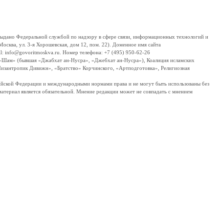
дано Федеральной службой по надзору в сфере связи, информационных технологий и
сква, ул. 3-я Хорошевская, дом 12, пом. 22). Доменное имя сайта
 info@govoritmoskva.ru. Номер телефона: +7 (495) 950-62-26
ш-Шам» (бывшая «Джабхат ан-Нусра», «Джебхат ан-Нусра»), Коалиция исламских
изантропик Дивижн», «Братство» Корчинского, «Артподготовка», Религиозная
ссийской Федерации и международными нормами права и не могут быть использованы без
материал является обязательной. Мнение редакции может не совпадать с мнением