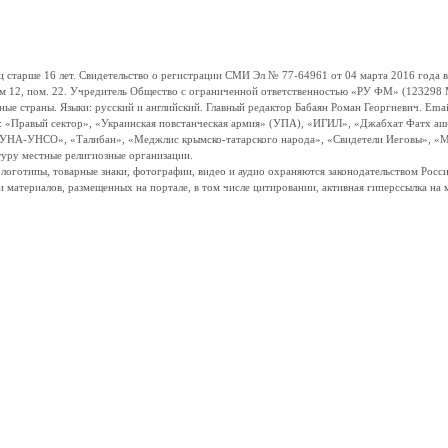
ше 16 лет. Свидетельство о регистрации СМИ Эл № 77-64961 от 04 марта 2016 года вы
ом 12, пом. 22. Учредитель Общество с ограниченной ответственностью «РУ ФМ» (123298 Мо
траны. Языки: русский и английский. Главный редактор Бабаян Роман Георгиевич. Email:
и: «Правый сектор», «Украинская повстанческая армия» (УПА), «ИГИЛ», «Джабхат Фатх а
«УНА-УНСО», «Талибан», «Меджлис крымско-татарского народа», «Свидетели Иеговы», «М
туру местные религиозные организации.
, логотипы, товарные знаки, фотографии, видео и аудио охраняются законодательством Ро
и материалов, размещенных на портале, в том числе цитировании, активная гиперссылка на 