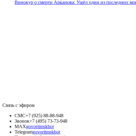
Винокур о смерти Арканова: Ушёл один из последних мо
Связь с эфиром
СМС
+7 (925) 88-88-948
Звонок
+7 (495) 73-73-948
MAX
govoritmskbot
Telegram
govoritmskbot