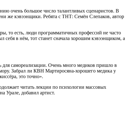
нию очень большое число талантливых сценаристов. В
 Они же кэвээнщики. Ребята с ТНТ: Семён Слепаков, автор
ры, то есть, люди программатичных профессий не часто
л себя в нём, тот станет сначала хорошим кэвээнщиком, а
.
ь для самореализации. Очень много медиков пришло в
мору. Забрал ли КВН Мартиросяна-хорошего медика у
иссёра, это точно».
родолжает читать лекции по психологии массовых
а Урале, добавил артист.