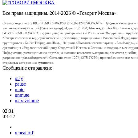
Все права защищены. 2014-2026 © «Говорит Москва»
Сетевое издание «ГОВОРИТМОСКВА.РУ/GOVORITMOSKVA.RU». Предназначено для лиц стар
массовых коммуникаций (Роскомнадзор). Адрес: 123298, Москва, ул. 3-я Хорошевская, д
GOVORITMOSKVA.RU. Территория распространения – Российская Федерация и зарубежные с
*Экстремистские и террористические организации, запрещенные в Российской Федераци
группировок «Хайят Тахрир аш-Шам», Национал-Большевистская партия, «Аль-Каида», 
организация «Управленческий центр Свидетелей Иеговы в России» и входящие в ее струк
Информация, размещенная на портале, а именно: текстовые материалы, элементы дизайна
разрешения правообладателей. Согласно ст.ст. 1274,1275 ГК РФ, при любом использовани
отдельных авторов и колумнистов.
Сообщение отправлено
play
pause
mute
unmute
max volume
02:01
-01:27
repeat off