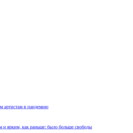
м артистам в пандемию
 и ярким, как раньше: было больше свободы