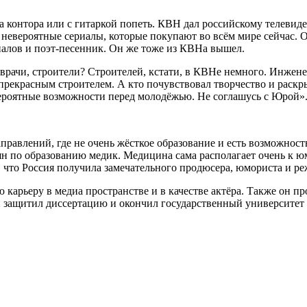
контора или с гитаркой попеть. КВН дал российскому телевиде
ли невероятные сериалы, которые покупают во всём мире сейчас.
иалов и поэт-песенник. Он же тоже из КВНа вышел.
рачи, строители? Строителей, кстати, в КВНе немного. Инжене
прекрасным строителем. А кто почувствовал творчество и раскры
ероятные возможности перед молодёжью. Не соглашусь с Юрой»
равлений, где не очень жёсткое образование и есть возможност
н по образованию медик. Медицина сама располагает очень к ю
 что Россия получила замечательного продюсера, юмориста и реж
карьеру в медиа пространстве и в качестве актёра. Также он п
защитил диссертацию и окончил государственный университет н