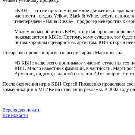
мешает учебному процессу.
«КВН — это не просто молодёжное движение, шарашкина 
частности, cтудия Yellow, Black & White, ребята написа
телепередачи «Наша Russia» , продюсер невероятных сер
Можем ли мы обвинять КВН, что у нас пропали хорошие в
показываются в КВНе. Поэтому, кому суждено, тот будет 
потом хорошим сценаристом, артистом. КВН открыл нев
Писаренко привёл в пример карьеру Гарика Мартиросяна.
«В КВНе чаще всего принимают участие студенты тех нап
КВН. Много известных фамилий, в частности, Мартирося
Армении, видимо, в данной ситуации? Тут вопрос. Но то,
После окончания игр в КВН Сергей Писаренко продолжил свою 
коммуникаций в МГИКе на отделении рекламы. В 2002 году он 
Версия для печати
Все новости