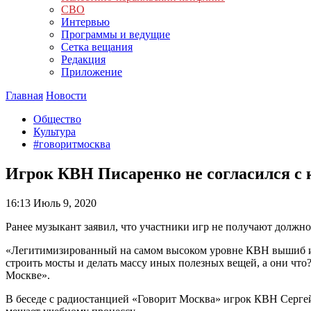
СВО
Интервью
Программы и ведущие
Сетка вещания
Редакция
Приложение
Главная
Новости
Общество
Культура
#говоритмосква
Игрок КВН Писаренко не согласился с 
16:13
Июль 9, 2020
Ранее музыкант заявил, что участники игр не получают должно
«Легитимизированный на самом высоком уровне КВН вышиб из 
строить мосты и делать массу иных полезных вещей, а они что
Москве».
В беседе с радиостанцией «Говорит Москва» игрок КВН Сергей