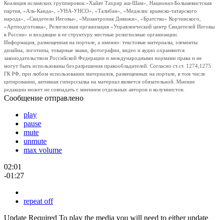
Коалиция исламских группировок «Хайят Тахрир аш-Шам», Национал-Большевистская
партия, «Аль-Каида», «УНА-УНСО», «Талибан», «Меджлис крымско-татарского
народа», «Свидетели Иеговы», «Мизантропик Дивижн», «Братство» Корчинского,
«Артподготовка», Религиозная организация «Управленческий центр Свидетелей Иеговы
в России» и входящие в ее структуру местные религиозные организации.
Информация, размещенная на портале, а именно: текстовые материалы, элементы
дизайна, логотипы, товарные знаки, фотографии, видео и аудио охраняются
законодательством Российской Федерации и международными нормами права и не
могут быть использованы без разрешения правообладателей. Согласно ст.ст. 1274,1275
ГК РФ, при любом использовании материалов, размещенных на портале, в том числе
цитировании, активная гиперссылка на материал является обязательной. Мнение
редакции может не совпадать с мнением отдельных авторов и колумнистов.
Сообщение отправлено
play
pause
mute
unmute
max volume
02:01
-01:27
repeat off
Update Required
To play the media you will need to either update