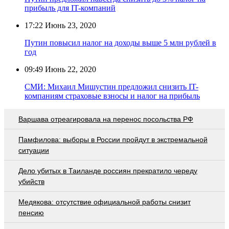
прибыль для IT-компаний
17:22
Июнь 23, 2020
Путин повысил налог на доходы выше 5 млн рублей в
год
09:49
Июнь 22, 2020
СМИ: Михаил Мишустин предложил снизить IT-
компаниям страховые взносы и налог на прибыль
Варшава отреагировала на перенос посольства РФ
Памфилова: выборы в России пройдут в экстремальной
ситуации
Дело убитых в Таиланде россиян прекратило череду
убийств
Медякова: отсутствие официальной работы снизит
пенсию