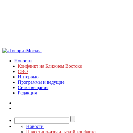
Новости
Конфликт на Ближнем Востоке
СВО
Интервью
Программы и ведущие
Сетка вещания
Редакция
Новости
Палестино-израильский конфликт