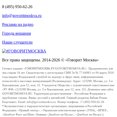
8 (495) 950-62-26
info@govoritmoskva.ru
Реклама на радио
Города вещания
Наши слушатели
Все права защищены. 2014-2026 © «Говорит Москва»
Сетевое издание «ГОВОРИТМОСКВА.РУ/GOVORITMOSKVA.RU». Предназначено для
лиц старше 16 лет. Свидетельство о регистрации СМИ Эл № 77-64961 от 04 марта 2016
года выдано Федеральной службой по надзору в сфере связи, информационных
технологий и массовых коммуникаций (Роскомнадзор). Адрес: 123298, Москва, ул. 3-я
Хорошевская, дом 12, пом. 22. Учредитель Общество с ограниченной ответственностью
«РУ ФМ» (123298 Москва, ул. 3-я Хорошевская, дом 12, пом. 22). Доменное имя сайта
GOVORITMOSKVA.RU. Территория распространения – Российская Федерация и
зарубежные страны. Языки: русский и английский. Главный редактор Бабаян Роман
Георгиевич. Email: info@govoritmoskva.ru. Номер телефона: +7 (495) 950-62-26
*Экстремистские и террористические организации, запрещенные в Российской
Федерации: «Правый сектор», «Украинская повстанческая армия» (УПА), «ИГИЛ»,
«Джабхат Фатх аш-Шам» (бывшая «Джабхат ан-Нусра», «Джебхат ан-Нусра»),