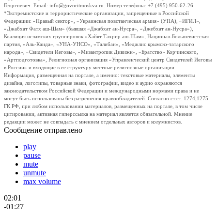
Георгиевич. Email: info@govoritmoskva.ru. Номер телефона: +7 (495) 950-62-26
*Экстремистские и террористические организации, запрещенные в Российской
Федерации: «Правый сектор», «Украинская повстанческая армия» (УПА), «ИГИЛ»,
«Джабхат Фатх аш-Шам» (бывшая «Джабхат ан-Нусра», «Джебхат ан-Нусра»),
Коалиция исламских группировок «Хайят Тахрир аш-Шам», Национал-Большевистская
партия, «Аль-Каида», «УНА-УНСО», «Талибан», «Меджлис крымско-татарского
народа», «Свидетели Иеговы», «Мизантропик Дивижн», «Братство» Корчинского,
«Артподготовка», Религиозная организация «Управленческий центр Свидетелей Иеговы
в России» и входящие в ее структуру местные религиозные организации.
Информация, размещенная на портале, а именно: текстовые материалы, элементы
дизайна, логотипы, товарные знаки, фотографии, видео и аудио охраняются
законодательством Российской Федерации и международными нормами права и не
могут быть использованы без разрешения правообладателей. Согласно ст.ст. 1274,1275
ГК РФ, при любом использовании материалов, размещенных на портале, в том числе
цитировании, активная гиперссылка на материал является обязательной. Мнение
редакции может не совпадать с мнением отдельных авторов и колумнистов.
Сообщение отправлено
play
pause
mute
unmute
max volume
02:01
-01:27