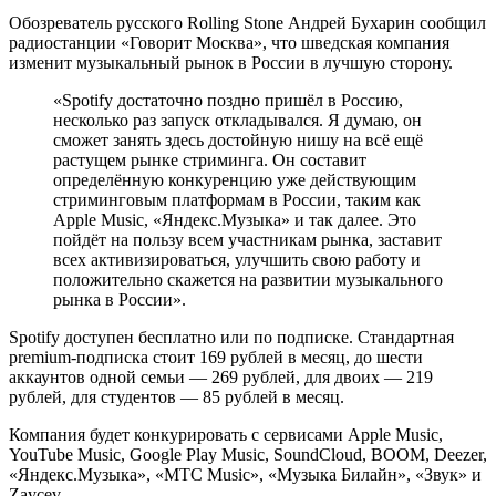
Обозреватель русского Rolling Stone Андрей Бухарин сообщил
радиостанции «Говорит Москва», что шведская компания
изменит музыкальный рынок в России в лучшую сторону.
«Spotify достаточно поздно пришёл в Россию,
несколько раз запуск откладывался. Я думаю, он
сможет занять здесь достойную нишу на всё ещё
растущем рынке стриминга. Он составит
определённую конкуренцию уже действующим
стриминговым платформам в России, таким как
Apple Music,
«Яндекс.Музыка»
и так далее. Это
пойдёт на пользу всем участникам рынка, заставит
всех активизироваться, улучшить свою работу и
положительно скажется на развитии музыкального
рынка в России».
Spotify доступен бесплатно или по подписке. Стандартная
premium-подписка стоит 169 рублей в месяц, до шести
аккаунтов одной семьи — 269 рублей, для двоих — 219
рублей, для студентов — 85 рублей в месяц.
Компания будет конкурировать с сервисами Apple Music,
YouTube Music, Google Play Music, SoundCloud, BOOM, Deezer,
«Яндекс.Музыка», «МТС Music», «Музыка Билайн», «Звук» и
Zaycev.