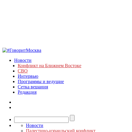
Новости
Конфликт на Ближнем Востоке
СВО
Интервью
Программы и ведущие
Сетка вещания
Редакция
Новости
Палестино-израильский конфликт