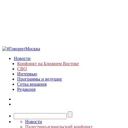
Новости
Конфликт на Ближнем Востоке
СВО
Интервью
Программы и ведущие
Сетка вещания
Редакция
Новости
Палестино-израильский конфликт