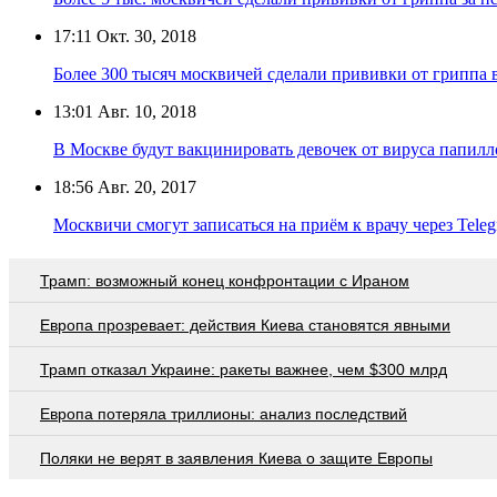
17:11
Окт. 30, 2018
Более 300 тысяч москвичей сделали прививки от гриппа
13:01
Авг. 10, 2018
В Москве будут вакцинировать девочек от вируса папил
18:56
Авг. 20, 2017
Москвичи смогут записаться на приём к врачу через Tele
Трамп: возможный конец конфронтации с Ираном
Европа прозревает: действия Киева становятся явными
Трамп отказал Украине: ракеты важнее, чем $300 млрд
Европа потеряла триллионы: анализ последствий
Поляки не верят в заявления Киева о защите Европы