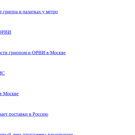
гриппа в палатках у метро
 ОРВИ
мости гриппом и ОРВИ в Москве
ОМС
 в Москве
ает поставки в Россию
 первый день программы вакцинации