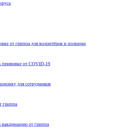
ируса
ивке от гриппа для волонтёров и полиции
к прививке от COVID-19
нционку для сотрудников
т гриппа
а вакцинацию от гриппа