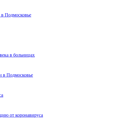
 в Подмосковье
века в больницах
и в Подмосковье
са
ацию от коронавируса