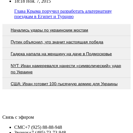
18:18
Ноя. 7, 2015
Глава Крыма поручил разработать альтернативу
поездкам в Египет и Турцию
Начались удары по украинским мостам
Путин объяснил, что значит настоящая победа
Гадюка напала на женщину на даче в Подмосковье
NYT: Иран намеревался нанести «символический» удар
по Украине
США: Иран готовит 100-тысячную армию для Украины
Связь с эфиром
СМС
+7 (925) 88-88-948
Звонок
+7 (495) 73-73-948