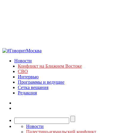
Новости
Конфликт на Ближнем Востоке
СВО
Интервью
Программы и ведущие
Сетка вещания
Редакция
Новости
Палестино-израильский конфликт