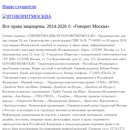
Наши слушатели
Все права защищены. 2014-2026 © «Говорит Москва»
Сетевое издание «ГОВОРИТМОСКВА.РУ/GOVORITMOSKVA.RU». Предназначено для
лиц старше 16 лет. Свидетельство о регистрации СМИ Эл № 77-64961 от 04 марта 2016
года выдано Федеральной службой по надзору в сфере связи, информационных
технологий и массовых коммуникаций (Роскомнадзор). Адрес: 123298, Москва, ул. 3-я
Хорошевская, дом 12, пом. 22. Учредитель Общество с ограниченной ответственностью
«РУ ФМ» (123298 Москва, ул. 3-я Хорошевская, дом 12, пом. 22). Доменное имя сайта
GOVORITMOSKVA.RU. Территория распространения – Российская Федерация и
зарубежные страны. Языки: русский и английский. Главный редактор Бабаян Роман
Георгиевич. Email: info@govoritmoskva.ru. Номер телефона: +7 (495) 950-62-26
*Экстремистские и террористические организации, запрещенные в Российской
Федерации: «Правый сектор», «Украинская повстанческая армия» (УПА), «ИГИЛ»,
«Джабхат Фатх аш-Шам» (бывшая «Джабхат ан-Нусра», «Джебхат ан-Нусра»),
Коалиция исламских группировок «Хайят Тахрир аш-Шам», Национал-Большевистская
партия, «Аль-Каида», «УНА-УНСО», «Талибан», «Меджлис крымско-татарского
народа», «Свидетели Иеговы», «Мизантропик Дивижн», «Братство» Корчинского,
«Артподготовка», Религиозная организация «Управленческий центр Свидетелей Иеговы
в России» и входящие в ее структуру местные религиозные организации.
Информация, размещенная на портале, а именно: текстовые материалы, элементы
дизайна, логотипы, товарные знаки, фотографии, видео и аудио охраняются
законодательством Российской Федерации и международными нормами права и не
могут быть использованы без разрешения правообладателей. Согласно ст.ст. 1274,1275