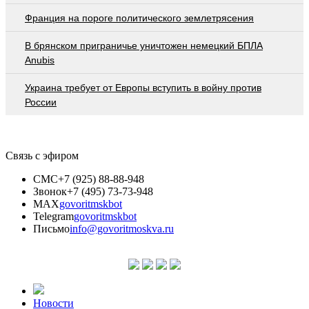
Франция на пороге политического землетрясения
В брянском приграничье уничтожен немецкий БПЛА
Anubis
Украина требует от Европы вступить в войну против
России
Связь с эфиром
СМС
+7 (925) 88-88-948
Звонок
+7 (495) 73-73-948
MAX
govoritmskbot
Telegram
govoritmskbot
Письмо
info@govoritmoskva.ru
Новости