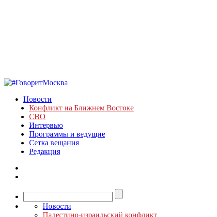
Новости
Конфликт на Ближнем Востоке
СВО
Интервью
Программы и ведущие
Сетка вещания
Редакция
Новости
Палестино-израильский конфликт