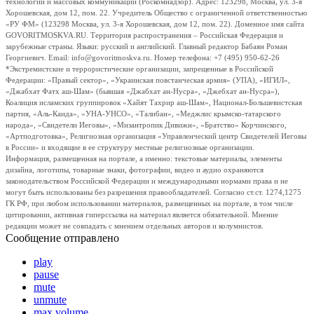
технологий и массовых коммуникаций (Роскомнадзор). Адрес: 123298, Москва, ул. 3-я
Хорошевская, дом 12, пом. 22. Учредитель Общество с ограниченной ответственностью
«РУ ФМ» (123298 Москва, ул. 3-я Хорошевская, дом 12, пом. 22). Доменное имя сайта
GOVORITMOSKVA.RU. Территория распространения – Российская Федерация и
зарубежные страны. Языки: русский и английский. Главный редактор Бабаян Роман
Георгиевич. Email: info@govoritmoskva.ru. Номер телефона: +7 (495) 950-62-26
*Экстремистские и террористические организации, запрещенные в Российской
Федерации: «Правый сектор», «Украинская повстанческая армия» (УПА), «ИГИЛ»,
«Джабхат Фатх аш-Шам» (бывшая «Джабхат ан-Нусра», «Джебхат ан-Нусра»),
Коалиция исламских группировок «Хайят Тахрир аш-Шам», Национал-Большевистская
партия, «Аль-Каида», «УНА-УНСО», «Талибан», «Меджлис крымско-татарского
народа», «Свидетели Иеговы», «Мизантропик Дивижн», «Братство» Корчинского,
«Артподготовка», Религиозная организация «Управленческий центр Свидетелей Иеговы
в России» и входящие в ее структуру местные религиозные организации.
Информация, размещенная на портале, а именно: текстовые материалы, элементы
дизайна, логотипы, товарные знаки, фотографии, видео и аудио охраняются
законодательством Российской Федерации и международными нормами права и не
могут быть использованы без разрешения правообладателей. Согласно ст.ст. 1274,1275
ГК РФ, при любом использовании материалов, размещенных на портале, в том числе
цитировании, активная гиперссылка на материал является обязательной. Мнение
редакции может не совпадать с мнением отдельных авторов и колумнистов.
Сообщение отправлено
play
pause
mute
unmute
max volume