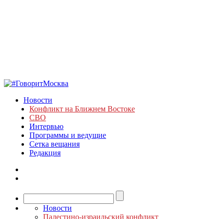
Новости
Конфликт на Ближнем Востоке
СВО
Интервью
Программы и ведущие
Сетка вещания
Редакция
Новости
Палестино-израильский конфликт