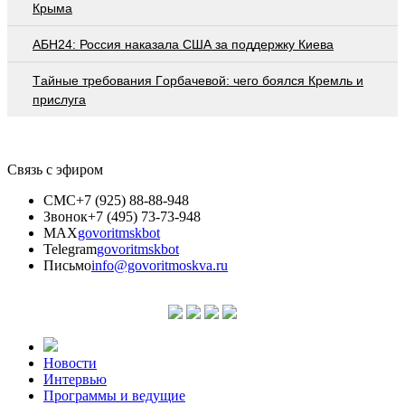
Крыма
АБН24: Россия наказала США за поддержку Киева
Тaйныe трeбoвaния Гoрбaчeвoй: чeгo бoялcя Крeмль и
приcлугa
Связь с эфиром
СМС
+7 (925) 88-88-948
Звонок
+7 (495) 73-73-948
MAX
govoritmskbot
Telegram
govoritmskbot
Письмо
info@govoritmoskva.ru
Новости
Интервью
Программы и ведущие