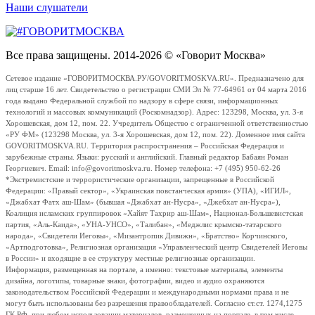
Наши слушатели
Все права защищены. 2014-2026 © «Говорит Москва»
Сетевое издание «ГОВОРИТМОСКВА.РУ/GOVORITMOSKVA.RU». Предназначено для
лиц старше 16 лет. Свидетельство о регистрации СМИ Эл № 77-64961 от 04 марта 2016
года выдано Федеральной службой по надзору в сфере связи, информационных
технологий и массовых коммуникаций (Роскомнадзор). Адрес: 123298, Москва, ул. 3-я
Хорошевская, дом 12, пом. 22. Учредитель Общество с ограниченной ответственностью
«РУ ФМ» (123298 Москва, ул. 3-я Хорошевская, дом 12, пом. 22). Доменное имя сайта
GOVORITMOSKVA.RU. Территория распространения – Российская Федерация и
зарубежные страны. Языки: русский и английский. Главный редактор Бабаян Роман
Георгиевич. Email: info@govoritmoskva.ru. Номер телефона: +7 (495) 950-62-26
*Экстремистские и террористические организации, запрещенные в Российской
Федерации: «Правый сектор», «Украинская повстанческая армия» (УПА), «ИГИЛ»,
«Джабхат Фатх аш-Шам» (бывшая «Джабхат ан-Нусра», «Джебхат ан-Нусра»),
Коалиция исламских группировок «Хайят Тахрир аш-Шам», Национал-Большевистская
партия, «Аль-Каида», «УНА-УНСО», «Талибан», «Меджлис крымско-татарского
народа», «Свидетели Иеговы», «Мизантропик Дивижн», «Братство» Корчинского,
«Артподготовка», Религиозная организация «Управленческий центр Свидетелей Иеговы
в России» и входящие в ее структуру местные религиозные организации.
Информация, размещенная на портале, а именно: текстовые материалы, элементы
дизайна, логотипы, товарные знаки, фотографии, видео и аудио охраняются
законодательством Российской Федерации и международными нормами права и не
могут быть использованы без разрешения правообладателей. Согласно ст.ст. 1274,1275
ГК РФ, при любом использовании материалов, размещенных на портале, в том числе